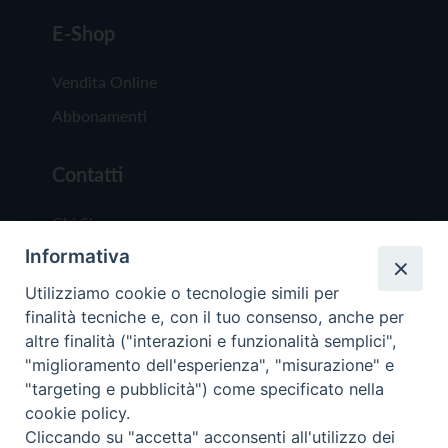
E-Shop
Vendita Online
Abbonamenti
Contatti
Chi Siamo
Informativa
Redazione
Scrivici
Utilizziamo cookie o tecnologie simili per
finalità tecniche e, con il tuo consenso, anche per
altre finalità ("interazioni e funzionalità semplici",
"miglioramento dell'esperienza", "misurazione" e
"targeting e pubblicità") come specificato nella
cookie policy.
Copyright © 2019 - Tutti i diritti riservati - Vit
Cliccando su "accetta" acconsenti all'utilizzo dei
Trentina Editrice