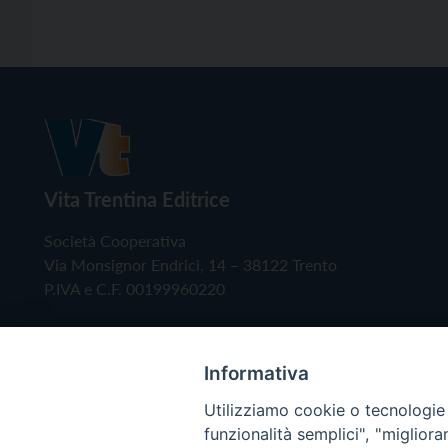
Vita Trentina Editrice
Società Cooperativa
Via Monsignor Endrici, 14 – 38122 Trento
P.IVA e C.F. 00199960220
Informativa
Utilizziamo cookie o tecnologie s
funzionalità semplici", "miglior