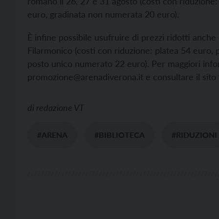
romano il 26, 27 e 31 agosto (costi con riduzione:
euro, gradinata non numerata 20 euro).
È infine possibile usufruire di prezzi ridotti anche 
Filarmonico (costi con riduzione: platea 54 euro, 
posto unico numerato 22 euro). Per maggiori infor
promozione@arenadiverona.it e consultare il sito
di
redazione VT
#ARENA
#BIBLIOTECA
#RIDUZIONI