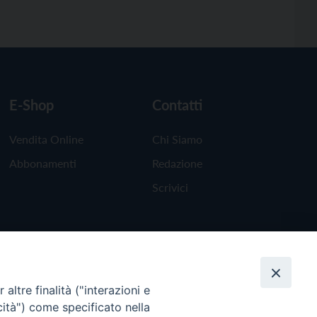
E-Shop
Contatti
Vendita Online
Chi Siamo
Abbonamenti
Redazione
Scrivici
altre finalità ("interazioni e
cità") come specificato nella