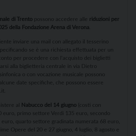
nale di Trento
possono accedere alle
riduzioni per
a 2025 della Fondazione Arena di Verona
.
ciente inviare una mail con allegato il tesserino
pecificando se è una richiesta effettuata per un
sconto per procedere con l’acquisto dei biglietti
rsi alla biglietteria centrale in via Dietro
o-sinfonica o con vocazione musicale possono
u alcune date specifiche, che possono essere
it.
istere al
Nabucco del 14 giugno
(costi con
70 euro, primo settore Verdi 135 euro, secondo
0 euro, quarto settore gradinata numerata 68 euro,
rime Opere del 20 e 27 giugno, 4 luglio, 8 agosto e