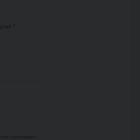
egnati
*
ta che commento.