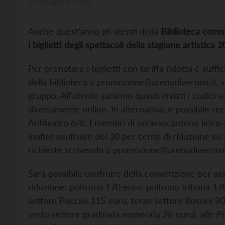
20 Maggio 2025
Anche quest’anno gli utenti della
Biblioteca comu
i biglietti degli spettacoli della stagione artistic
Per prenotare i biglietti con tariffa ridotta è suffi
della biblioteca a promozione@arenadiverona.it, s
gruppo. All’utente saranno quindi inviati i codici 
direttamente online. In alternativa, è possibile reca
Anfiteatro 6/b. I membri di un’associazione liric
inoltre usufruire del 30 per cento di riduzione s
richieste scrivendo a promozione@arenadiverona.
Sarà possibile usufruire della convenzione per ass
riduzione: poltrona 170 euro, poltrona tribuna 1
settore Puccini 115 euro, terzo settore Rossini 9
sesto settore gradinata numerata 28 euro), alle P