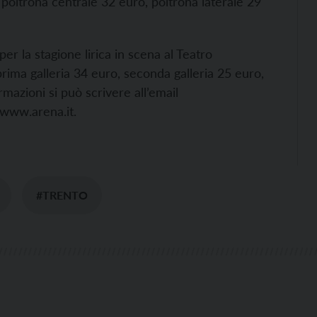
 poltrona centrale 32 euro, poltrona laterale 29
per la stagione lirica in scena al Teatro
prima galleria 34 euro, seconda galleria 25 euro,
mazioni si può scrivere all’email
 www.arena.it.
#TRENTO