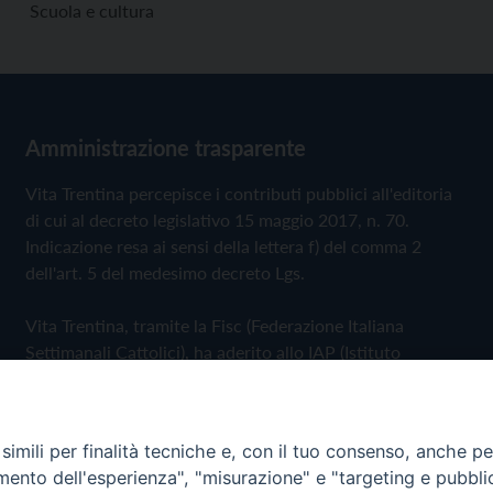
Scuola e cultura
Amministrazione trasparente
Vita Trentina percepisce i contributi pubblici all'editoria
di cui al decreto legislativo 15 maggio 2017, n. 70.
Indicazione resa ai sensi della lettera f) del comma 2
dell'art. 5 del medesimo decreto Lgs.
Vita Trentina, tramite la Fisc (Federazione Italiana
Settimanali Cattolici), ha aderito allo IAP (Istituto
dell'Autodisciplina Pubblicitaria) accettando il Codice di
Autodisciplina della Comunicazione Commerciale
imili per finalità tecniche e, con il tuo consenso, anche per 
Privacy Policy
Cookie Policy
amento dell'esperienza", "misurazione" e "targeting e pubbli