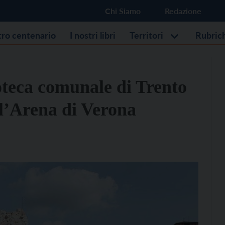
Chi Siamo
Redazione
stro centenario
I nostri libri
Territori
Rubric
ioteca comunale di Trento
all’Arena di Verona