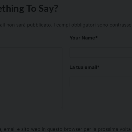
thing To Say?
mail non sarà pubblicato.
I campi obbligatori sono contrass
Your Name
*
La tua email
*
e, email e sito web in questo browser per la prossima vol