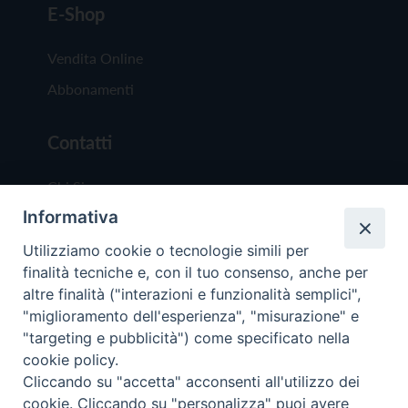
E-Shop
Vendita Online
Abbonamenti
Contatti
Chi Siamo
Informativa
Redazione
Scrivici
Utilizziamo cookie o tecnologie simili per
finalità tecniche e, con il tuo consenso, anche per
altre finalità ("interazioni e funzionalità semplici",
"miglioramento dell'esperienza", "misurazione" e
"targeting e pubblicità") come specificato nella
cookie policy.
Copyright © 2019 - Tutti i diritti riservati - Vit
Cliccando su "accetta" acconsenti all'utilizzo dei
Trentina Editrice
cookie. Cliccando su "personalizza" puoi avere