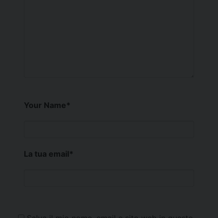
Your Name
*
La tua email
*
Salva il mio nome, email e sito web in questo