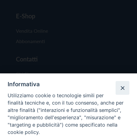
E-Shop
Vendita Online
Abbonamenti
Contatti
Chi Siamo
Informativa
Redazione
Scrivici
Utilizziamo cookie o tecnologie simili per
finalità tecniche e, con il tuo consenso, anche per
altre finalità ("interazioni e funzionalità semplici",
"miglioramento dell'esperienza", "misurazione" e
"targeting e pubblicità") come specificato nella
cookie policy.
Copyright © 2019 - Tutti i diritti riservati - Vit