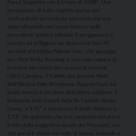
Parco Segantini con il tempo di 35’04”. Una
prestazione di tutto rispetto anche nei
confronti del precedente percorso che era
stato affrontato nel senso inverso nelle
precedenti quattro edizioni. Il bergamasco è
riuscito ad infliggere un distacco di ben 49
secondi al trentino Nikolas Loss, che gareggia
per l’Asd Sicilia Running, a sua volta capace di
bruciare allo sprint per un paio di secondi
l’altro Cavagna, il fratello più giovane Alain
dell’Atletica Valle Brembana. Appena fuori dal
podio invece il vincitore dell’ultima edizione, il
bellunese Italo Cassol della Re Castello Radici
Group, a 1’05” e quinto suo fratello Roberto a
1’13”. Un quintetto che era compatto nel primo
tratto della suggestiva strada dei Pescatori, ma
che poi si è sfilato sul colle di Tenna, andando a