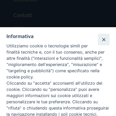
Contatti
Chi Siamo
Informativa
Redazione
Scrivici
Utilizziamo cookie o tecnologie simili per
finalità tecniche e, con il tuo consenso, anche per
altre finalità ("interazioni e funzionalità semplici",
"miglioramento dell'esperienza", "misurazione" e
"targeting e pubblicità") come specificato nella
cookie policy.
Copyright © 2019 - Tutti i diritti riservati - Vit
Cliccando su "accetta" acconsenti all'utilizzo dei
Trentina Editrice
cookie. Cliccando su "personalizza" puoi avere
maggiori informazioni sui cookie utilizzati e
Privacy Policy
personalizzare le tue preferenze. Cliccando su
Torna all'inizi
"rifiuta" o chiudendo questa informativa proseguirai
la navigazione installando i soli cookie tecnici.