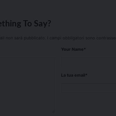
thing To Say?
mail non sarà pubblicato.
I campi obbligatori sono contrass
Your Name
*
La tua email
*