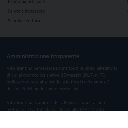
Economia e Lavoro
Salute e benessere
Scuola e cultura
Amministrazione trasparente
Vita Trentina percepisce i contributi pubblici all'editoria
di cui al decreto legislativo 15 maggio 2017, n. 70.
Indicazione resa ai sensi della lettera f) del comma 2
dell'art. 5 del medesimo decreto Lgs.
Vita Trentina, tramite la Fisc (Federazione Italiana
Settimanali Cattolici), ha aderito allo IAP (Istituto
dell'Autodisciplina Pubblicitaria) accettando il Codice di
Autodisciplina della Comunicazione Commerciale