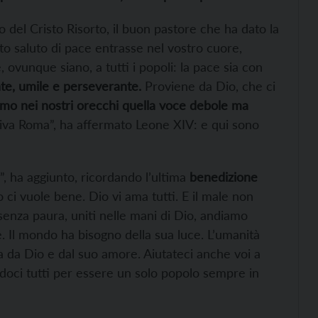
uto del Cristo Risorto, il buon pastore che ha dato la
sto saluto di pace entrasse nel vostro cuore,
, ovunque siano, a tutti i popoli: la pace sia con
te, umile e perseverante.
Proviene da Dio, che ci
mo nei nostri orecchi quella voce debole ma
va Roma”, ha affermato Leone XIV: e qui sono
”, ha aggiunto, ricordando l’ultima
benedizione
o ci vuole bene. Dio vi ama tutti. E il male non
 senza paura, uniti nelle mani di Dio, andiamo
e. Il mondo ha bisogno della sua luce. L’umanità
a da Dio e dal suo amore. Aiutateci anche voi a
endoci tutti per essere un solo popolo sempre in