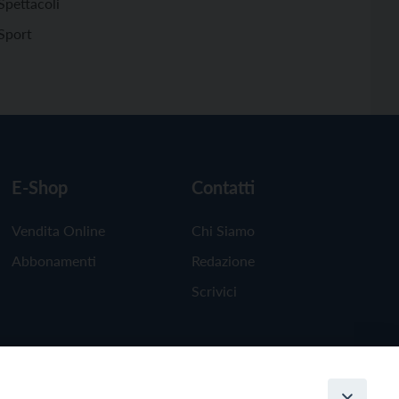
Spettacoli
Sport
E-Shop
Contatti
Vendita Online
Chi Siamo
Abbonamenti
Redazione
Scrivici