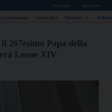
Chi Siamo
Redazione
stro centenario
I nostri libri
Territori
Rubric
 il 267esimo Papa della
amerà Leone XIV