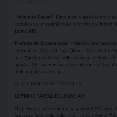
8 Maggio 2025
“Habemus Papam”
. L’annuncio è arrivato poco do
cattolica nei prossimi anni è l’americano
Robert Fr
Leone XIV.
Prefetto del Dicastero per i Vescovi
,
Arcivescovo-
settembre 1955 a Chicago (Illinois, Stati Uniti). N
Sant’Agostino (O.S.A.), nella provincia di Nostra Si
agosto 1981 ha emesso i voti solenni. Ha studiato
diplomandosi in Teologia.
QUI LA BIOGRAFIA COMPLETA
LE PRIME PAROLE DI LEONE XIV
Ha preso un po’ di minuti, papa Leone XIV, prima d
grida di giubilo della folla in piazza San Pietro.
“La 