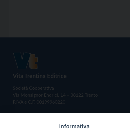
Vita Trentina Editrice
Società Cooperativa
Via Monsignor Endrici, 14 – 38122 Trento
P.IVA e C.F. 00199960220
Informativa