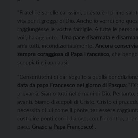
“Fratelli e sorelle carissimi, questo è il primo sal
vita per il gregge di Dio. Anche io vorrei che que
raggiungesse le vostre famiglie. A tutte le persone
voi”, ha aggiunto. “
Una pace disarmata e disarman
ama tutti, incondizionatamente.
Ancora conservia
sempre coraggiosa di Papa Francesco,
che benedi
scoppiati gli applausi.
“Consentitemi di dar seguito a quella benedizione
data da papa Francesco nel giorno di Pasqua
: “Di
prevarrà. Siamo tutti nelle mani di Dio. Pertanto,
avanti. Siamo discepoli di Cristo. Cristo ci preced
necessita di lui come il ponte per essere raggiunt
costruire ponti con il dialogo, con l’incontro, un
pace.
Grazie a Papa Francesco!
”.