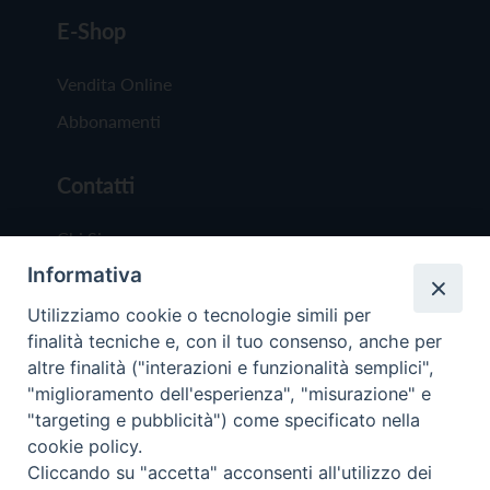
E-Shop
Vendita Online
Abbonamenti
Contatti
Chi Siamo
Informativa
Redazione
Scrivici
Utilizziamo cookie o tecnologie simili per
finalità tecniche e, con il tuo consenso, anche per
altre finalità ("interazioni e funzionalità semplici",
"miglioramento dell'esperienza", "misurazione" e
"targeting e pubblicità") come specificato nella
cookie policy.
Copyright © 2019 - Tutti i diritti riservati - Vit
Cliccando su "accetta" acconsenti all'utilizzo dei
Trentina Editrice