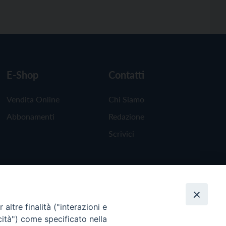
E-Shop
Contatti
Vendita Online
Chi Siamo
Abbonamenti
Redazione
Scrivici
altre finalità ("interazioni e
cità") come specificato nella