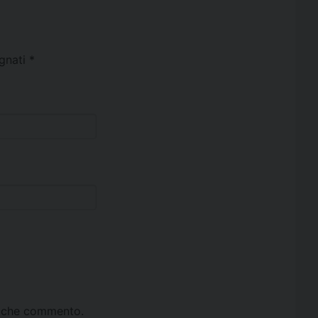
egnati
*
ta che commento.