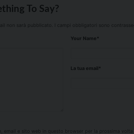
thing To Say?
mail non sarà pubblicato.
I campi obbligatori sono contrass
Your Name
*
La tua email
*
e, email e sito web in questo browser per la prossima vol