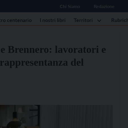
Chi Siamo
Redazione
stro centenario
I nostri libri
Territori
Rubric
e Brennero: lavoratori e
 rappresentanza del