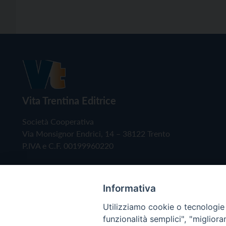
Vita Trentina Editrice
Società Cooperativa
Via Monsignor Endrici, 14 – 38122 Trento
P.IVA e C.F. 00199960220
Informativa
Utilizziamo cookie o tecnologie s
funzionalità semplici", "miglior