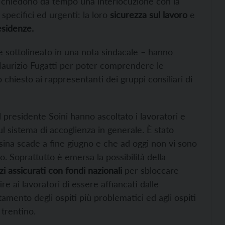
ori chiedono da tempo una interlocuzione con la
specifici ed urgenti: la loro
sicurezza sul lavoro
e
esidenze.
e sottolineato in una nota sindacale – hanno
Maurizio Fugatti per poter comprendere le
 chiesto ai rappresentanti dei gruppi consiliari di
l presidente Soini hanno ascoltato i lavoratori e
l sistema di accoglienza in generale. È stato
sina scade a fine giugno e che ad oggi non vi sono
. Soprattutto è emersa la possibilità della
i assicurati con fondi nazionali
per sbloccare
e ai lavoratori di essere affiancati dalle
tamento degli ospiti più problematici ed agli ospiti
 trentino.