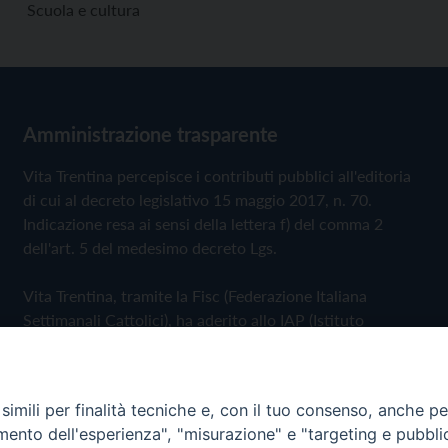
Scuola e cultura
Amministrazione trasparente
Vita Trentina percepisce i contributi pubblici all'editoria
di cui al decreto legislativo 15 maggio 2017, n. 70.
Indicazione resa ai sensi della lettera f) del comma 2
dell'art. 5 del medesimo decreto Lgs.
Vita Trentina, tramite la Fisc (Federazione Italiana
Settimanali Cattolici), ha aderito allo IAP (Istituto
dell'Autodisciplina Pubblicitaria) accettando il Codice di
Autodisciplina della Comunicazione Commerciale
imili per finalità tecniche e, con il tuo consenso, anche per 
Privacy Policy
Cookie Policy
amento dell'esperienza", "misurazione" e "targeting e pubbli