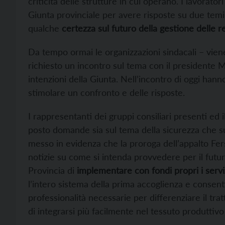
criticità delle strutture in cui operano. I lavorat
Giunta provinciale per avere risposte su due temi 
qualche
certezza sul futuro della gestione delle r
Da tempo ormai le organizzazioni sindacali – vien
richiesto un incontro sul tema con il presidente 
intenzioni della Giunta. Nell’incontro di oggi hanno
stimolare un confronto e delle risposte.
I rappresentanti dei gruppi consiliari presenti ed i
posto domande sia sul tema della sicurezza che su
messo in evidenza che la proroga dell’appalto Fer
notizie su come si intenda provvedere per il futuro
Provincia di
implementare con fondi propri i serviz
l’intero sistema della prima accoglienza e consentir
professionalità necessarie per differenziare il trat
di integrarsi più facilmente nel tessuto produttivo