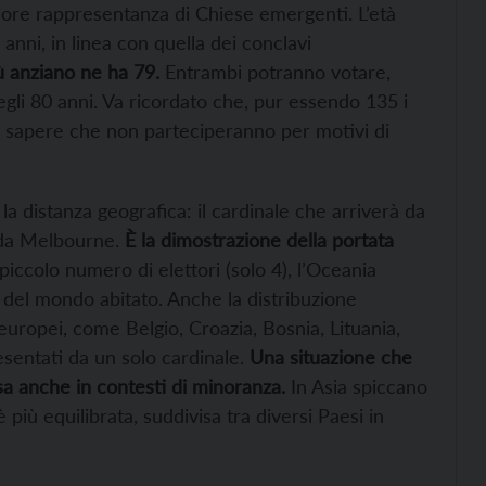
iore rappresentanza di Chiese emergenti. L’età
 anni, in linea con quella dei conclavi
iù anziano ne ha 79.
Entrambi potranno votare,
gli 80 anni. Va ricordato che, pur essendo 135 i
tto sapere che non parteciperanno per motivi di
a distanza geografica: il cardinale che arriverà da
 da Melbourne.
È la dimostrazione della portata
iccolo numero di elettori (solo 4), l’Oceania
i del mondo abitato. Anche la distribuzione
 europei, come Belgio, Croazia, Bosnia, Lituania,
sentati da un solo cardinale.
Una situazione che
sa anche in contesti di minoranza.
In Asia spiccano
è più equilibrata, suddivisa tra diversi Paesi in