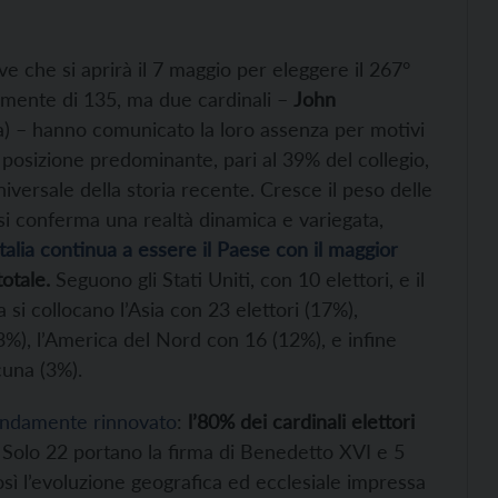
e che si aprirà il 7 maggio per eleggere il 267°
almente di 135, ma due cardinali –
John
) – hanno comunicato la loro assenza per motivi
posizione predominante, pari al 39% del collegio,
iversale della storia recente. Cresce il peso delle
si conferma una realtà dinamica e variegata,
Italia continua a essere il Paese con il maggior
totale.
Seguono gli Stati Uniti, con 10 elettori, e il
a si collocano l’Asia con 23 elettori (17%),
3%), l’America del Nord con 16 (12%), e infine
cuna (3%).
ondamente rinnovato
:
l’80% dei cardinali elettori
Solo 22 portano la firma di Benedetto XVI e 5
così l’evoluzione geografica ed ecclesiale impressa