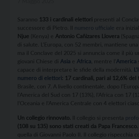
7 Maggio 2025
Saranno
133 i cardinali elettori
presenti al Conclav
successore di Pietro. Il
numero ufficiale
era inizi
Njue
(Kenya) e
Antonio Cañizares Llovera
(Spagna
di salute. L’Europa, con 52 membri, mantiene una 
ma il Conclave del 2025 si annuncia come il più un
giovani Chiese di
Asia
e
Africa
, mentre l’
America
capace di interpretare le sfide della modernità.
L’
numero di elettori
: 17 cardinali, pari al 12,6% del 
Brasile, con 7. A livello continentale, dopo l’Europ
l’America del Sud con 17 (13%), l’Africa con 17 (1
l’Oceania e l’America Centrale con 4 elettori cias
Un collegio rinnovato.
Il collegio si presenta
prof
(108 su 135) sono stati creati da Papa Francesco.
quella di Giovanni Paolo II. Il collegio rispecchia 