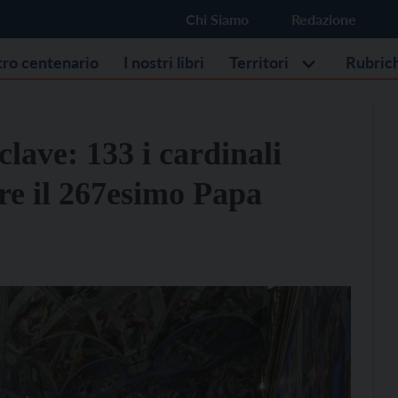
Chi Siamo
Redazione
stro centenario
I nostri libri
Territori
Rubric
clave: 133 i cardinali
ere il 267esimo Papa