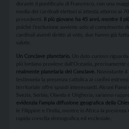
durante il pontificato di Francesco, con una magg
media dei cardinali elettori si attesta attorno ai 70
precedenti.
Il più giovane ha 45 anni, mentre il p
poiché l’esclusione avviene solo al compimento de
cardinali aventi diritto al voto, due hanno già fa
salute.
Un Conclave planetario.
Un dato curioso riguarda l
più lontano proviene dall’Oceania, precisamente
realmente planetaria del Conclave.
Nonostante il p
testimonia la presenza cattolica ai confini estrem
territoriale offre spunti interessanti. Alcuni Paesi
Svezia, Serbia, Olanda e Ungheria, saranno rappre
evidenzia l’ampia diffusione geografica della Chie
le Filippine e l’India, mentre in Africa la presenza 
rapida crescita demografica ed ecclesiale.