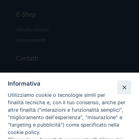
E-Shop
Vendita Online
Abbonamenti
Contatti
Chi Siamo
Informativa
Redazione
Scrivici
Utilizziamo cookie o tecnologie simili per
finalità tecniche e, con il tuo consenso, anche per
altre finalità ("interazioni e funzionalità semplici",
"miglioramento dell'esperienza", "misurazione" e
"targeting e pubblicità") come specificato nella
cookie policy.
Copyright © 2019 - Tutti i diritti riservati - Vit