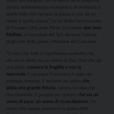
cuore del Vangelo. Un richiamo forte, esigente,
ad una testimonianza evangelica, di vicinanza a
quella folla che riempie la piazza e che dà un
nome a quella piazza”. Lo ha detto l’arcivescovo
di Perugia-Città della Pieve, il trentino
don Ivan
Maffeis
, ai microfoni del Tg1, durante l’attesa
degli esiti della prima votazione del Conclave.
“Credo che tutti ci aspettiamo anzitutto che
chi verrà eletto sia un uomo di Dio. Uno che da
una parte
conosca la fragilità e non la
nasconda
. E qui papa Francesco è stato un
esempio enorme. E insieme un uomo
che
abbia una grande fiducia
, riposta in colui che
l’ha chiamato. E proprio per questo
che sia un
uomo di pace, un uomo di riconciliazione
. Un
uomo che sappia assumere la guida della