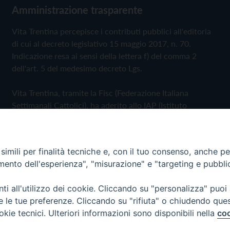
Amministrazione trasparente
Vita Trentina percepisce i contributi pubblici all'editoria
di cui al decreto legislativo 15 maggio 2017, n. 70.
Indicazione resa ai sensi della lettera f) del comma 2
dell'art. 5 del medesimo decreto Lgs.
Vita Trentina, tramite la Fisc (Federazione Italiana
Settimanali Cattolici), ha aderito allo IAP (Istituto
dell'Autodisciplina Pubblicitaria) accettando il Codice di
Autodisciplina della Comunicazione Commerciale
imili per finalità tecniche e, con il tuo consenso, anche per 
Privacy Policy
Cookie Policy
amento dell'esperienza", "misurazione" e "targeting e pubbli
i all'utilizzo dei cookie. Cliccando su "personalizza" puoi
 Trentina Editrice
re le tue preferenze. Cliccando su "rifiuta" o chiudendo que
okie tecnici. Ulteriori informazioni sono disponibili nella
coo