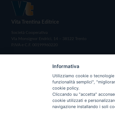
Vita Trentina Editrice
Società Cooperativa
Via Monsignor Endrici, 14 – 38122 Trento
P.IVA e C.F. 00199960220
Informativa
Utilizziamo cookie o tecnologie s
funzionalità semplici", "miglior
cookie policy.
Cliccando su "accetta" acconsent
Copyright © 2019 - Tutti i diritti riservati - Vita
cookie utilizzati e personalizza
navigazione installando i soli co
Privacy Policy