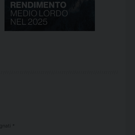
egnati
*