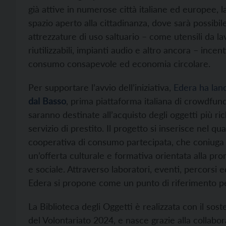
già attive in numerose città italiane ed europee, 
spazio aperto alla cittadinanza, dove sarà possibi
attrezzature di uso saltuario – come utensili da l
riutilizzabili, impianti audio e altro ancora – inc
consumo consapevole ed economia circolare.
Per supportare l’avvio dell’iniziativa,
Edera ha lanc
dal Basso
, prima piattaforma italiana di crowdfund
saranno destinate all’acquisto degli oggetti più ric
servizio di prestito. Il progetto si inserisce nel 
cooperativa di consumo partecipata, che coniuga 
un’offerta culturale e formativa orientata alla pr
e sociale. Attraverso laboratori, eventi, percorsi e
Edera si propone come un punto di riferimento pe
La Biblioteca degli Oggetti è realizzata con il so
del Volontariato 2024, e nasce grazie alla collabor