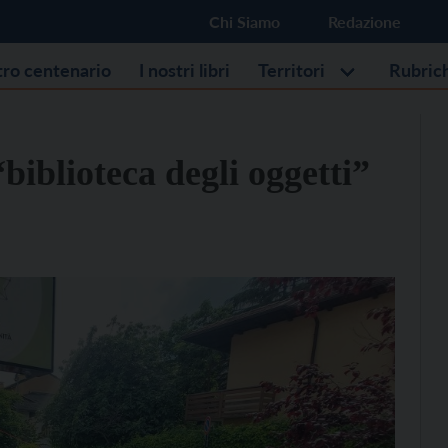
Chi Siamo
Redazione
stro centenario
I nostri libri
Territori
Rubric
“biblioteca degli oggetti”