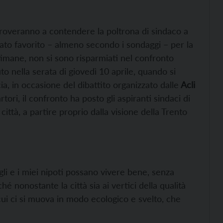
overanno a contendere la poltrona di sindaco a
dato favorito – almeno secondo i sondaggi – per la
timane, non si sono risparmiati nel confronto
o nella serata di giovedì 10 aprile, quando si
cia, in occasione del dibattito organizzato dalle
Acli
ori, il confronto ha posto gli aspiranti sindaci di
 città, a partire proprio dalla visione della Trento
igli e i miei nipoti possano vivere bene, senza
é nonostante la città sia ai vertici della qualità
n cui ci si muova in modo ecologico e svelto, che