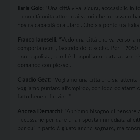
Ilaria Goio
: “Una città viva, sicura, accessibile in te
comunità unita attorno ai valori che in passato ha
nostra capacità di aiutarci. Che sia ponte tra Ital
Franco Ianeselli
: “Vedo una città che va verso la n
comportamenti, facendo delle scelte. Per il 2050 m
non populista, perché il populismo porta a dare ri
domande complesse”.
Claudio Geat:
“Vogliamo una città che sia attenta
vogliamo puntare all’empireo, con idee eclatanti e
fatto bene e funzioni”.
Andrea Demarchi
: “Abbiamo bisogno di pensare a
necessarie per dare una risposta immediata al cit
per cui in parte è giusto anche sognare, ma tenend