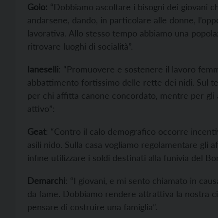
Goio:
“Dobbiamo ascoltare i bisogni dei giovani c
andarsene, dando, in particolare alle donne, l’oppo
lavorativa. Allo stesso tempo abbiamo una popolaz
ritrovare luoghi di socialità”.
Ianeselli
: “Promuovere e sostenere il lavoro fem
abbattimento fortissimo delle rette dei nidi. Sul t
per chi affitta canone concordato, mentre per gli
attivo”:
Geat
: “Contro il calo demografico occorre incentiv
asili nido. Sulla casa vogliamo regolamentare gli affi
infine utilizzare i soldi destinati alla funivia del 
Demarchi
: “I giovani, e mi sento chiamato in cau
da fame. Dobbiamo rendere attrattiva la nostra ci
pensare di costruire una famiglia”.