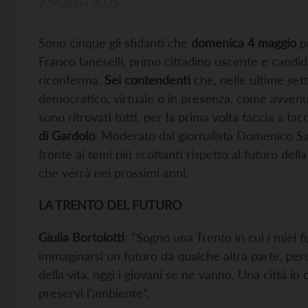
2 Maggio 2025
Sono cinque gli sfidanti che
domenica 4 maggio
pr
Franco Ianeselli, primo cittadino uscente e candi
riconferma.
Sei contendenti
che, nelle ultime set
democratico, virtuale o in presenza, come avvenut
sono ritrovati tutti, per la prima volta faccia a fac
di Gardolo
. Moderato dal giornalista Domenico Sart
fronte ai temi più scottanti rispetto al futuro della
che verrà nei prossimi anni.
LA TRENTO DEL FUTURO
Giulia Bortolotti
: “Sogno una Trento in cui i miei f
immaginarsi un futuro da qualche altra parte, perch
della vita, oggi i giovani se ne vanno. Una città i
preservi l’ambiente”.