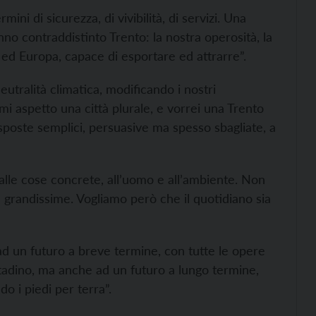
rmini di sicurezza, di vivibilità, di servizi. Una
nno contraddistinto Trento: la nostra operosità, la
ia ed Europa, capace di esportare ed attrarre”.
eutralità climatica, modificando i nostri
i aspetto una città plurale, e vorrei una Trento
sposte semplici, persuasive ma spesso sbagliate, a
 alle cose concrete, all’uomo e all’ambiente. Non
 grandissime. Vogliamo però che il quotidiano sia
d un futuro a breve termine, con tutte le opere
tadino, ma anche ad un futuro a lungo termine,
o i piedi per terra”.