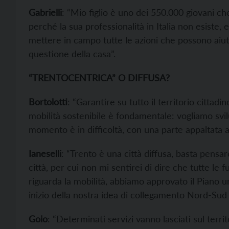
Gabrielli
: “Mio figlio è uno dei 550.000 giovani c
perché la sua professionalità in Italia non esiste
mettere in campo tutte le azioni che possono aiutar
questione della casa”.
“TRENTOCENTRICA” O DIFFUSA?
Bortolotti
: “Garantire su tutto il territorio cittadi
mobilità sostenibile è fondamentale: vogliamo svil
momento è in difficoltà, con una parte appaltata a 
Ianeselli
: “Trento è una città diffusa, basta pensare
città, per cui non mi sentirei di dire che tutte le
riguarda la mobilità, abbiamo approvato il Piano ur
inizio della nostra idea di collegamento Nord-Sud d
Goio
: “Determinati servizi vanno lasciati sul territ