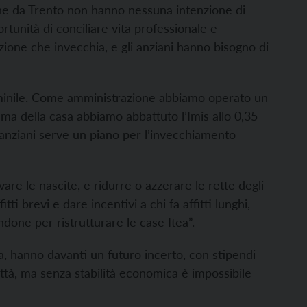
he da Trento non hanno nessuna intenzione di
rtunità di conciliare vita professionale e
ione che invecchia, e gli anziani hanno bisogno di
minile. Come amministrazione abbiamo operato un
ema della casa abbiamo abbattuto l’Imis allo 0,35
 anziani serve un piano per l’invecchiamento
are le nascite, e ridurre o azzerare le rette degli
tti brevi e dare incentivi a chi fa affitti lunghi,
Bondone per ristrutturare le case Itea”.
sa, hanno davanti un futuro incerto, con stipendi
ttà, ma senza stabilità economica è impossibile