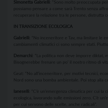
Simonetta Gabrielli
: “Sono molto preoccupata per 
possiamo pensare a come sarà Trento senza affron
recuperare la relazione tra le persone, distrutta 
IN TRANSIZIONE ECOLOGICA
Gabrielli
: “No inceneritore e Tav, ma limitare le e
cambiamenti climatici ci sono sempre stati. Piut
Demarchi
: “La politica non deve imporre diktat, 
Bisognerebbe frenare un po’ il nostro ritmo di vita
Geat: “No all’inceneritore, per motivi tecnici, ec
Nord sono una bomba ambientale. Poi stop alla cemen
Ianeselli
: “C’è un’emergenza climatica per cui la c
ecologica, lavorando sulle emissioni zero. C’è un’
per cui servono delle scelte, anche radicali”.