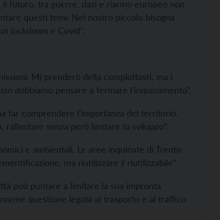
il futuro, tra guerre, dazi e riarmo europeo non
tare questi temi. Nel nostro piccolo bisogna
con lockdown e Covid”.
missioni. Mi prenderò della complottasti, ma i
tosto dobbiamo pensare a fermare l’inquinamento”.
ma far comprendere l’importanza del territorio.
, rallentare senza però limitare lo sviluppo”.
onomici e ambientali. Le aree inquinate di Trento
tificazione, ma riutilizzare il riutilizzabile”.
ittà può puntare a limitare la sua impronta
enorme questione legata al trasporto e al traffico