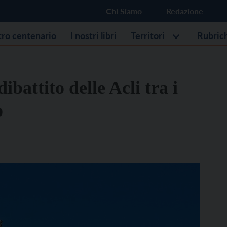
Chi Siamo
Redazione
stro centenario
I nostri libri
Territori
Rubric
dibattito delle Acli tra i
o