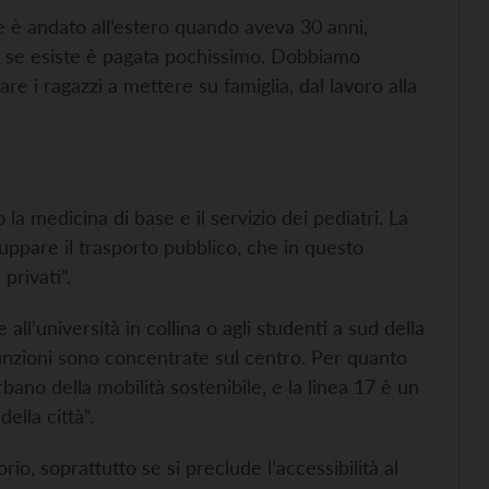
he è andato all’estero quando aveva 30 anni,
, e se esiste è pagata pochissimo. Dobbiamo
e i ragazzi a mettere su famiglia, dal lavoro alla
no la medicina di base e il servizio dei pediatri. La
uppare il trasporto pubblico, che in questo
privati”.
 all’università in collina o agli studenti a sud della
 funzioni sono concentrate sul centro. Per quanto
bano della mobilità sostenibile, e la linea 17 è un
ella città”.
orio, soprattutto se si preclude l’accessibilità al