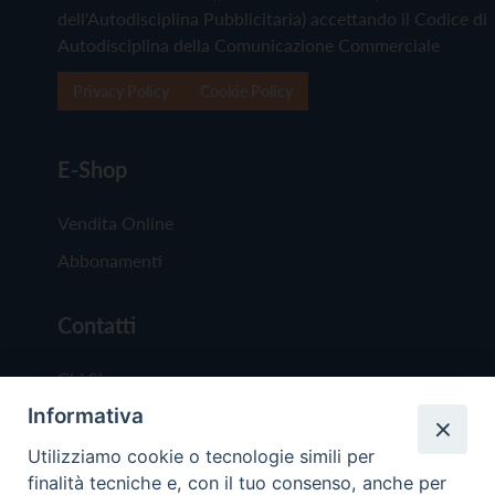
dell'Autodisciplina Pubblicitaria) accettando il Codice di
Autodisciplina della Comunicazione Commerciale
Privacy Policy
Cookie Policy
E-Shop
Vendita Online
Abbonamenti
Contatti
Chi Siamo
Informativa
Redazione
Scrivici
Utilizziamo cookie o tecnologie simili per
finalità tecniche e, con il tuo consenso, anche per