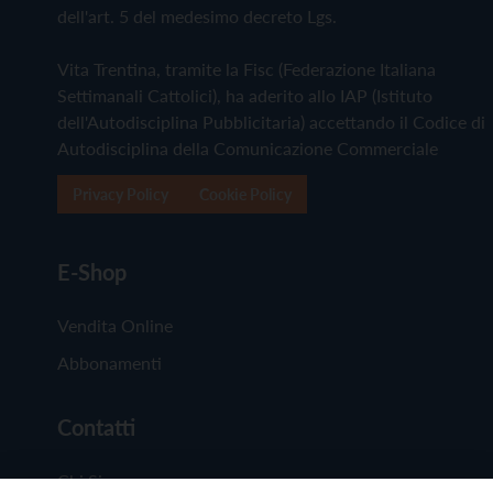
dell'art. 5 del medesimo decreto Lgs.
Vita Trentina, tramite la Fisc (Federazione Italiana
Settimanali Cattolici), ha aderito allo IAP (Istituto
dell'Autodisciplina Pubblicitaria) accettando il Codice di
Autodisciplina della Comunicazione Commerciale
Privacy Policy
Cookie Policy
E-Shop
Vendita Online
Abbonamenti
Contatti
Chi Siamo