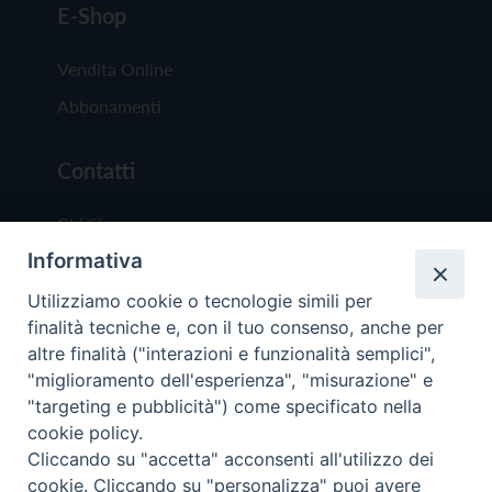
E-Shop
Vendita Online
Abbonamenti
Contatti
Chi Siamo
Informativa
Redazione
Scrivici
Utilizziamo cookie o tecnologie simili per
finalità tecniche e, con il tuo consenso, anche per
altre finalità ("interazioni e funzionalità semplici",
"miglioramento dell'esperienza", "misurazione" e
"targeting e pubblicità") come specificato nella
cookie policy.
Copyright © 2019 - Tutti i diritti riservati - Vit
Cliccando su "accetta" acconsenti all'utilizzo dei
Trentina Editrice
cookie. Cliccando su "personalizza" puoi avere