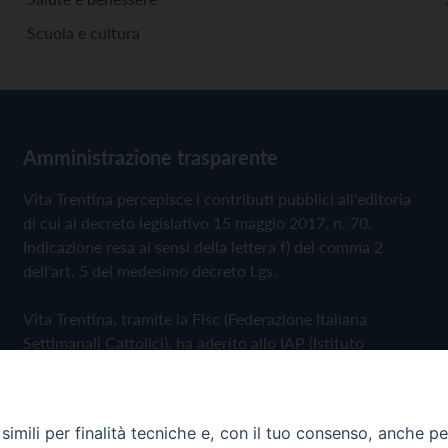
Scuola e cultura
Amministrazione trasparente
Vita Trentina percepisce i contributi pubblici all'editoria
di cui al decreto legislativo 15 maggio 2017, n. 70.
Indicazione resa ai sensi della lettera f) del comma 2
dell'art. 5 del medesimo decreto Lgs.
Vita Trentina, tramite la Fisc (Federazione Italiana
Settimanali Cattolici), ha aderito allo IAP (Istituto
dell'Autodisciplina Pubblicitaria) accettando il Codice di
Autodisciplina della Comunicazione Commerciale
imili per finalità tecniche e, con il tuo consenso, anche per 
Privacy Policy
Cookie Policy