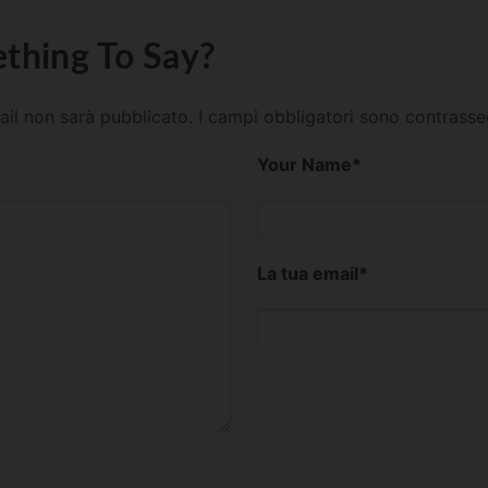
thing To Say?
mail non sarà pubblicato.
I campi obbligatori sono contrass
Your Name
*
La tua email
*