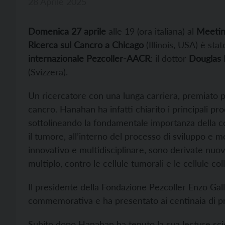
28 Aprile 2025
Domenica 27 aprile
alle 19 (ora italiana) al
Meetin
Ricerca sul Cancro a Chicago
(Illinois, USA) è sta
internazionale Pezcoller-AACR
: il dottor
Douglas 
(Svizzera).
Un ricercatore con una lunga carriera, premiato pe
cancro. Hanahan ha infatti chiarito i principali p
sottolineando la fondamentale importanza della co
il tumore, all’interno del processo di sviluppo e me
innovativo e multidisciplinare, sono derivate nuov
multiplo, contro le cellule tumorali e le cellule col
Il presidente della Fondazione Pezcoller Enzo Gall
commemorativa e ha presentato ai centinaia di pr
Subito dopo Hanahan ha tenuto la sua lecture sci