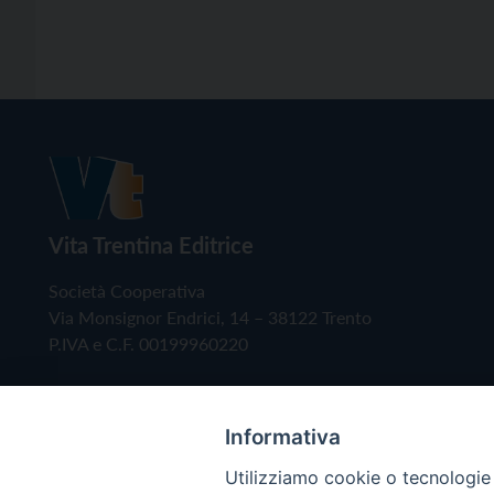
Vita Trentina Editrice
Società Cooperativa
Via Monsignor Endrici, 14 – 38122 Trento
P.IVA e C.F. 00199960220
Informativa
Utilizziamo cookie o tecnologie s