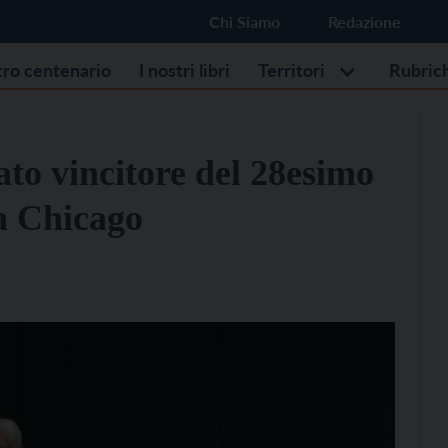
Chi Siamo
Redazione
stro centenario
I nostri libri
Territori
Rubric
to vincitore del 28esimo
a Chicago