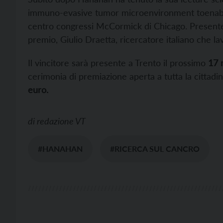
immuno-evasive tumor microenvironment toenabl
centro congressi McCormick di Chicago. Presente 
premio, Giulio Draetta, ricercatore italiano che l
Il vincitore sarà presente a Trento il prossimo
17 m
cerimonia di premiazione aperta a tutta la cittadi
euro.
di
redazione VT
#HANAHAN
#RICERCA SUL CANCRO