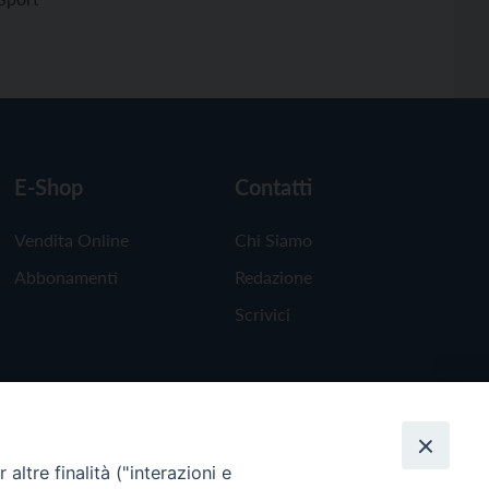
E-Shop
Contatti
Vendita Online
Chi Siamo
Abbonamenti
Redazione
Scrivici
altre finalità ("interazioni e