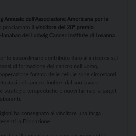
g Annuale dell’Associazione Americana per la
to proclamato il
vincitore del 28º premio
Hanahan del Ludwig Cancer Institute di Losanna
r lo straordinario contributo dato alla ricerca sul
rocessi di formazione del cancro nell’uomo,
operazione forzata delle cellule sane circostanti
tastasi del cancro. Inoltre, dal suo lavoro
e strategie terapeutiche e nuovi farmaci a target
laboranti.
igioni ha consegnato al vincitore una targa
esenti la Fondazione.
entifica “Illuminating and reprogramming the