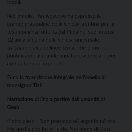
fedeli.
Nell’omelia, l’Arcivescovo ha espresso la
grande gratitudine della Chiesa trentina per la
testimonianza offerta dal Papa nei suoi intensi
12 ani alla guida della Chiesa universale,
tracciando alcune linee tematiche di un
pontificato dal grande impatto esistenziale, per
credenti e non credenti.
Ecco la trascrizione integrale dell’omelia di
monsignor Tisi:
Narrazione di Dio a partire dall’umanità di
Gesù
Pietro disse: “Non possiedo né argento né oro.
Ma quello che ho te lo do. Nel nome di Gesù