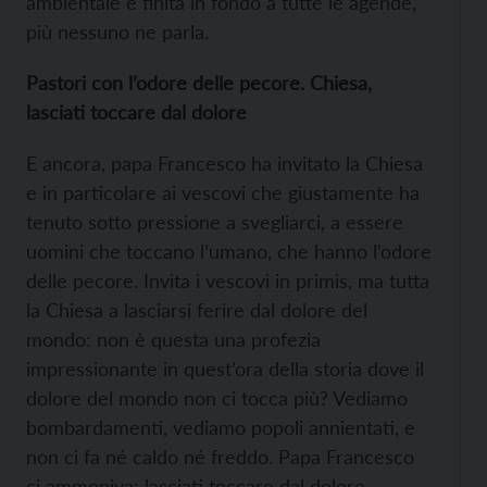
ambientale è finita in fondo a tutte le agende,
più nessuno ne parla.
Pastori con l’odore delle pecore. Chiesa,
lasciati toccare dal dolore
E ancora, papa Francesco ha invitato la Chiesa
e in particolare ai vescovi che giustamente ha
tenuto sotto pressione a svegliarci, a essere
uomini che toccano l’umano, che hanno l’odore
delle pecore. Invita i vescovi in primis, ma tutta
la Chiesa a lasciarsi ferire dal dolore del
mondo: non è questa una profezia
impressionante in quest’ora della storia dove il
dolore del mondo non ci tocca più? Vediamo
bombardamenti, vediamo popoli annientati, e
non ci fa né caldo né freddo. Papa Francesco
ci ammoniva: lasciati toccare dal dolore,