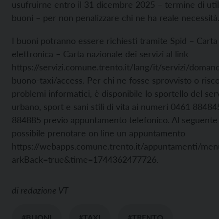
usufruirne entro il 31 dicembre 2025 – termine di util
buoni – per non penalizzare chi ne ha reale necessità
I buoni potranno essere richiesti tramite Spid – Carta 
elettronica – Carta nazionale dei servizi al link
https://servizi.comune.trento.it/lang/it/servizi/doman
buono-taxi/access. Per chi ne fosse sprovvisto o risc
problemi informatici, è disponibile lo sportello del ser
urbano, sport e sani stili di vita ai numeri 0461 8848
884885 previo appuntamento telefonico. Al seguente 
possibile prenotare on line un appuntamento
https://webapps.comune.trento.it/appuntamenti/me
arkBack=true&time=1744362477726.
di
redazione VT
#BUONI
#TAXI
#TRENTO