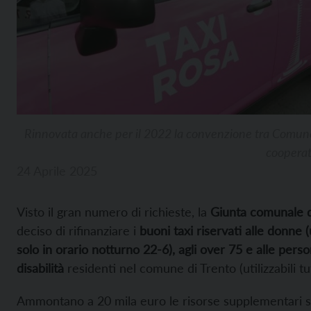
Rinnovata anche per il 2022 la convenzione tra Comune 
cooperat
24 Aprile 2025
Visto il gran numero di richieste, la
Giunta comunale d
deciso di rifinanziare i
buoni taxi riservati alle donne (u
solo in orario notturno 22-6), agli over 75 e alle pers
disabilità
residenti nel comune di Trento (utilizzabili tut
Ammontano a 20 mila euro le risorse supplementari s