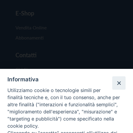
E-Shop
Vendita Online
Abbonamenti
Contatti
Chi Siamo
Informativa
Redazione
Scrivici
Utilizziamo cookie o tecnologie simili per
finalità tecniche e, con il tuo consenso, anche per
altre finalità ("interazioni e funzionalità semplici",
"miglioramento dell'esperienza", "misurazione" e
"targeting e pubblicità") come specificato nella
cookie policy.
Copyright © 2019 - Tutti i diritti riservati - Vit