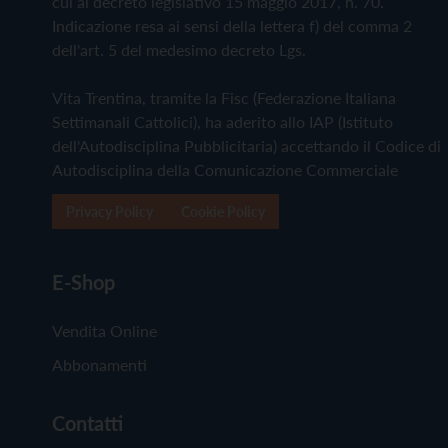
cui al decreto legislativo 15 maggio 2017, n. 70.
Indicazione resa ai sensi della lettera f) del comma 2
dell'art. 5 del medesimo decreto Lgs.
Vita Trentina, tramite la Fisc (Federazione Italiana
Settimanali Cattolici), ha aderito allo IAP (Istituto
dell'Autodisciplina Pubblicitaria) accettando il Codice di
Autodisciplina della Comunicazione Commerciale
Privacy Policy
Cookie Policy
E-Shop
Vendita Online
Abbonamenti
Contatti