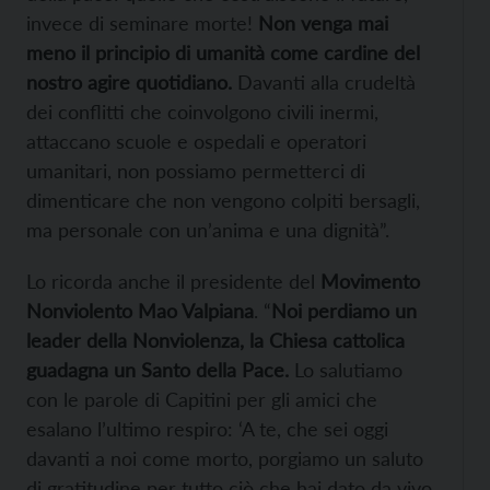
invece di seminare morte!
Non venga mai
meno il principio di umanità come cardine del
nostro agire quotidiano.
Davanti alla crudeltà
dei conflitti che coinvolgono civili inermi,
attaccano scuole e ospedali e operatori
umanitari, non possiamo permetterci di
dimenticare che non vengono colpiti bersagli,
ma personale con un’anima e una dignità”.
Lo ricorda anche il presidente del
Movimento
Nonviolento Mao Valpiana
. “
Noi perdiamo un
leader della Nonviolenza, la Chiesa cattolica
guadagna un Santo della Pace.
Lo salutiamo
con le parole di Capitini per gli amici che
esalano l’ultimo respiro: ‘A te, che sei oggi
davanti a noi come morto, porgiamo un saluto
di gratitudine per tutto ciò che hai dato da vivo