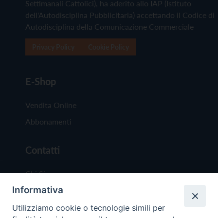
Settimanali Cattolici), ha aderito allo IAP (Istituto
dell'Autodisciplina Pubblicitaria) accettando il Codice di
Autodisciplina della Comunicazione Commerciale
Privacy Policy
Cookie Policy
E-Shop
Vendita Online
Abbonamenti
Contatti
Chi Siamo
Informativa
Redazione
Scrivici
Utilizziamo cookie o tecnologie simili per