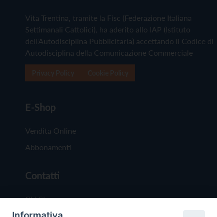
Vita Trentina, tramite la Fisc (Federazione Italiana
Settimanali Cattolici), ha aderito allo IAP (Istituto
dell'Autodisciplina Pubblicitaria) accettando il Codice di
Autodisciplina della Comunicazione Commerciale
Privacy Policy
Cookie Policy
E-Shop
Vendita Online
Abbonamenti
Contatti
Chi Siamo
Informativa
Redazione