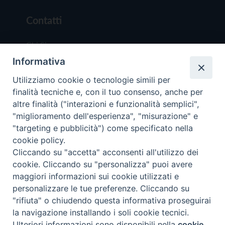
Contatti
Chi Siamo
Informativa
Redazione
Scrivici
Utilizziamo cookie o tecnologie simili per
finalità tecniche e, con il tuo consenso, anche per
altre finalità ("interazioni e funzionalità semplici",
"miglioramento dell'esperienza", "misurazione" e
"targeting e pubblicità") come specificato nella
cookie policy.
Copyright © 2019 - Tutti i diritti riservati - Vit
Cliccando su "accetta" acconsenti all'utilizzo dei
Trentina Editrice
cookie. Cliccando su "personalizza" puoi avere
maggiori informazioni sui cookie utilizzati e
Privacy Policy
personalizzare le tue preferenze. Cliccando su
Torna all'inizi
"rifiuta" o chiudendo questa informativa proseguirai
la navigazione installando i soli cookie tecnici.
Ulteriori informazioni sono disponibili nella
cookie