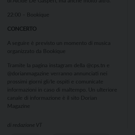
di Alcide De Gasperi, ma anche molto altro.
22:00 – Bookique
CONCERTO
A seguire è previsto un momento di musica
organizzato da Bookique
Tramite la pagina instagram della @cps.tn e
@dorianmagazine verranno annunciati nei
prossimi giorni gli/le ospiti e comunicate
informazioni in caso di maltempo. Un ulteriore
canale di informazione è il sito Dorian
Magazine
di
redazione VT