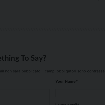
thing To Say?
mail non sarà pubblicato.
I campi obbligatori sono contrass
Your Name
*
La tua email
*