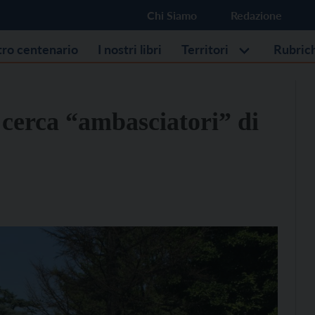
Chi Siamo
Redazione
stro centenario
I nostri libri
Territori
Rubric
cerca “ambasciatori” di