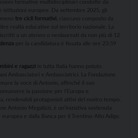
sioni formative multidisciplinari condotte da
le istituzioni europee. Da settembre 2025, gli
almeno
tre cicli formativi
, ciascuno composto da
altre realtà educative sul territorio nazionale. La
iscritti a un ateneo o neolaureati da non più di 12
denza
per la candidatura è fissata alle ore 23:59
mbini e ragazzi
in tutta Italia hanno potuto
ani Ambasciatori e Ambasciatrici. La Fondazione
mare la voce di Antonio, affinché il suo
romuovere la passione per l’Europa e
lia, rendendoli protagonisti attivi del nostro tempo.
ne Antonio Megalizzi, è un’iniziativa sostenuta
europea e dalla Banca per il Trentino-Alto Adige.