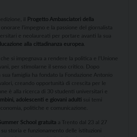
edizione, il
Progetto Ambasciatori della
er onorare l’impegno e la passione del giornalista
ersitari e neolaureati per portare avanti la sua
ucazione alla cittadinanza europea
.
 che si impegnava a rendere la politica e l’Unione
ovani, per stimolarne il senso critico. Dopo
a sua famiglia ha fondato la Fondazione Antonio
 valori, creando opportunità di crescita per le
e è alla ricerca di 30 studenti universitari e
bini, adolescenti e giovani adulti
sui temi
 economia, politiche e comunicazione.
Summer School gratuita
a Trento dal 23 al 27
su storia e funzionamento delle istituzioni