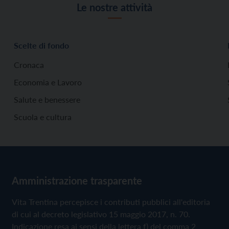
Le nostre attività
Scelte di fondo
Cronaca
Economia e Lavoro
Salute e benessere
Scuola e cultura
Amministrazione trasparente
Vita Trentina percepisce i contributi pubblici all'editoria
di cui al decreto legislativo 15 maggio 2017, n. 70.
Indicazione resa ai sensi della lettera f) del comma 2