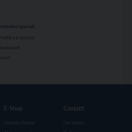
Iniziative speciali
Politica e società
Spettacoli
Sport
E-Shop
Contatti
Vendita Online
Chi Siamo