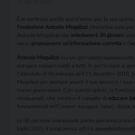
15 Aprile 2025
È in partenza anche quest’anno, per la sua quinta 
Fondazione Antonio Megalizzi
, l’iniziativa nata p
Antonio Megalizzi che
selezionerà 30 giovani
univ
voce:
promuovere un’informazione corretta
e l’
ed
Antonio Megalizzi
era un giornalista appassionato
europea comprensibili a tutti, in particolare ai gi
l’attentato di Strasburgo dell’11 dicembre 2018, l
Megalizzi per portare avanti il suo lavoro e i suoi
nuove generazioni. Con questo spirito, la Fondazion
neolaureati, che avranno il compito di
educare bam
fondamentali dell’Unione europea: valori, storia,
Le 30 persone selezionate parteciperanno a una
luglio 2025. Il programma offrirà approfondimenti 