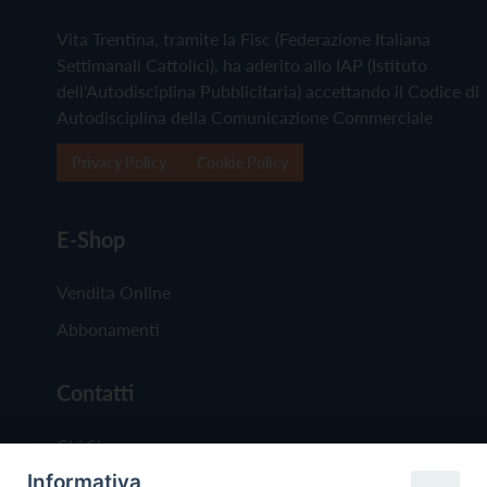
Vita Trentina, tramite la Fisc (Federazione Italiana
Settimanali Cattolici), ha aderito allo IAP (Istituto
dell'Autodisciplina Pubblicitaria) accettando il Codice di
Autodisciplina della Comunicazione Commerciale
Privacy Policy
Cookie Policy
E-Shop
Vendita Online
Abbonamenti
Contatti
Chi Siamo
Informativa
Redazione