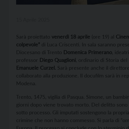
15 Aprile 2025
Sarà proiettato
venerdì 18 aprile
(ore 19) al
Cinem
colpevole”
di Luca Criscenti. In sala saranno presen
Diocesano di Trento
Domenica Primerano
, ideatr
professor
Diego Quaglioni
, ordinario di Storia de
Emanuele Curzel.
Sarà presente anche il diretto
collaborato alla produzione. Il docufilm sarà in repl
Modena.
Trento, 1475, vigilia di Pasqua. Simone, un bambi
giorni dopo viene trovato morto. Del delitto sono 
sotto processo. Gli imputati sostengono la propri
crimine che non hanno commesso. Si parla di “omic
Europa. Il processo si conclude con lo sterminio de