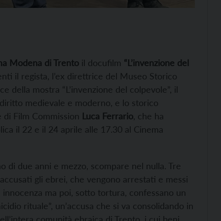
a Modena di Trento
il docufilm
“L’invenzione del
ti il regista, l’ex direttrice del Museo Storico
ice della mostra “L’invenzione del colpevole”, il
l diritto medievale e moderno, e lo storico
re di Film Commission
Luca Ferrario
, che ha
ica il 22 e il 24 aprile alle 17.30 al Cinema
no di due anni e mezzo, scompare nel nulla. Tre
accusati gli ebrei, che vengono arrestati e messi
a innocenza ma poi, sotto tortura, confessano un
idio rituale”, un’accusa che si va consolidando in
ll’intera comunità ebraica di Trento, i cui beni