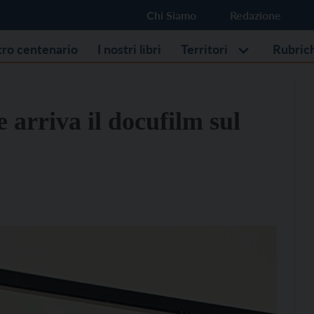
Chi Siamo
Redazione
stro centenario
I nostri libri
Territori
Rubric
 arriva il docufilm sul