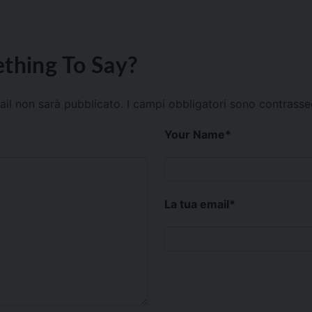
thing To Say?
mail non sarà pubblicato.
I campi obbligatori sono contrass
Your Name
*
La tua email
*