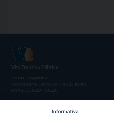
Vita Trentina Editrice
Società Cooperativa
Via Monsignor Endrici, 14 – 38122 Trento
P.IVA e C.F. 00199960220
Informativa