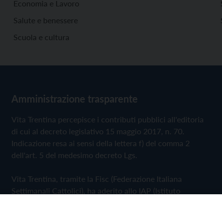
Economia e Lavoro
Salute e benessere
Scuola e cultura
Amministrazione trasparente
Vita Trentina percepisce i contributi pubblici all'editoria
di cui al decreto legislativo 15 maggio 2017, n. 70.
Indicazione resa ai sensi della lettera f) del comma 2
dell'art. 5 del medesimo decreto Lgs.
Vita Trentina, tramite la Fisc (Federazione Italiana
Settimanali Cattolici), ha aderito allo IAP (Istituto
dell'Autodisciplina Pubblicitaria) accettando il Codice di
Autodisciplina della Comunicazione Commerciale