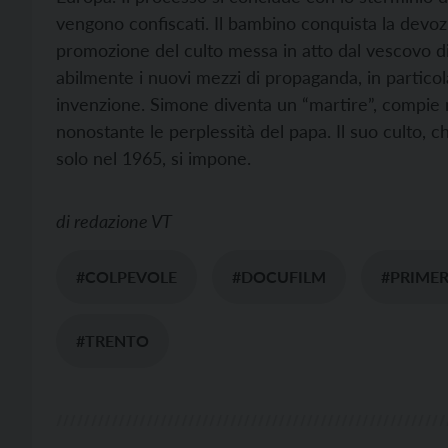
vengono confiscati. Il bambino conquista la devoz
promozione del culto messa in atto dal vescovo d
abilmente i nuovi mezzi di propaganda, in particol
invenzione. Simone diventa un “martire”, compie m
nonostante le perplessità del papa. Il suo culto, 
solo nel 1965, si impone.
di
redazione VT
#COLPEVOLE
#DOCUFILM
#PRIME
#TRENTO