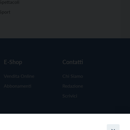
Spettacoli
Sport
E-Shop
Contatti
Vendita Online
Chi Siamo
Abbonamenti
Redazione
Scrivici