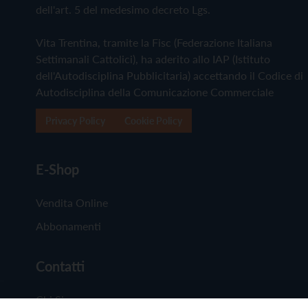
dell'art. 5 del medesimo decreto Lgs.
Vita Trentina, tramite la Fisc (Federazione Italiana
Settimanali Cattolici), ha aderito allo IAP (Istituto
dell'Autodisciplina Pubblicitaria) accettando il Codice di
Autodisciplina della Comunicazione Commerciale
Privacy Policy
Cookie Policy
E-Shop
Vendita Online
Abbonamenti
Contatti
Chi Siamo