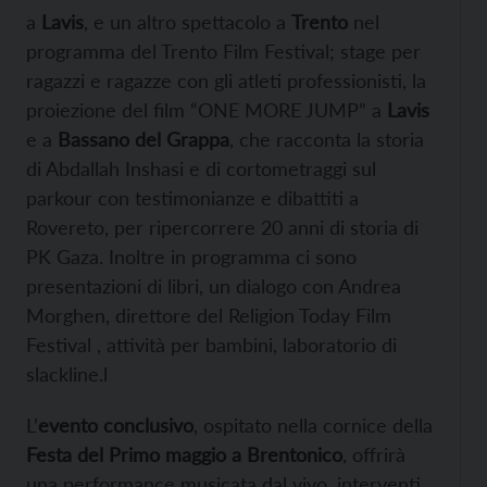
a
Lavis
, e un altro spettacolo a
Trento
nel
programma del Trento Film Festival; stage per
ragazzi e ragazze con gli atleti professionisti, la
proiezione del film “ONE MORE JUMP” a
Lavis
e a
Bassano del Grappa
, che racconta la storia
di Abdallah Inshasi e di cortometraggi sul
parkour con testimonianze e dibattiti a
Rovereto, per ripercorrere 20 anni di storia di
PK Gaza. Inoltre in programma ci sono
presentazioni di libri, un dialogo con Andrea
Morghen, direttore del Religion Today Film
Festival , attività per bambini, laboratorio di
slackline.l
L’
evento conclusivo
, ospitato nella cornice della
Festa del Primo maggio a Brentonico
, offrirà
una performance musicata dal vivo, interventi