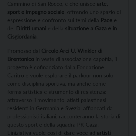
Cammino di San Rocco, e che unisce
arte,
sport e impegno sociale
, offrendo uno spazio di
espressione e confronto sui temi della
Pace
e
dei
Diritti umani
e della
situazione a Gaza e in
Cisgiordania
.
Promosso dal
Circolo Arci U. Winkler di
Brentonico
in veste di associazione capofila, il
progetto è cofinanziato dalla Fondazione
Caritro e vuole esplorare il parkour non solo
come disciplina sportiva, ma anche come
forma artistica e strumento di resistenza:
attraverso il movimento, atleti palestinesi
residenti in Germania e Svezia, affiancati da
professionisti italiani, racconteranno la storia di
questo sport e della squadra PK Gaza.
L’iniziativa vuole così di dare voce ad
artisti