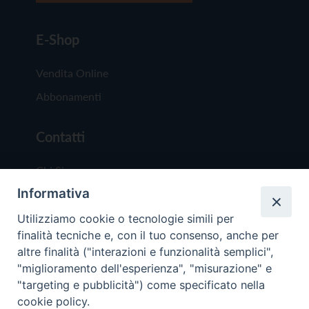
E-Shop
Vendita Online
Abbonamenti
Contatti
Chi Siamo
Informativa
Redazione
Scrivici
Utilizziamo cookie o tecnologie simili per
finalità tecniche e, con il tuo consenso, anche per
altre finalità ("interazioni e funzionalità semplici",
"miglioramento dell'esperienza", "misurazione" e
"targeting e pubblicità") come specificato nella
cookie policy.
Copyright © 2019 - Tutti i diritti riservati - Vit