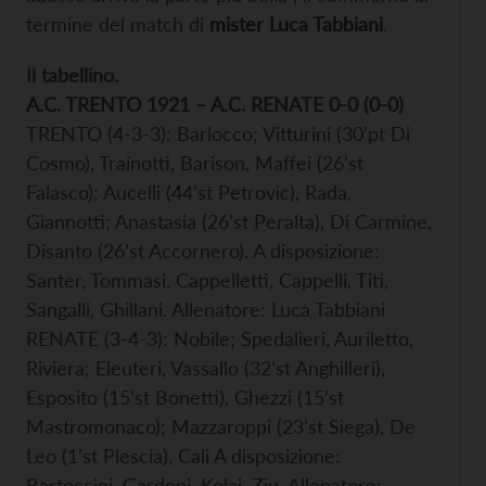
termine del match di
mister Luca Tabbiani
.
Il tabellino.
A.C. TRENTO 1921 – A.C. RENATE 0-0 (0-0)
TRENTO (4-3-3): Barlocco; Vitturini (30’pt Di
Cosmo), Trainotti, Barison, Maffei (26’st
Falasco); Aucelli (44’st Petrovic), Rada,
Giannotti; Anastasia (26’st Peralta), Di Carmine,
Disanto (26’st Accornero). A disposizione:
Santer, Tommasi, Cappelletti, Cappelli, Titi,
Sangalli, Ghillani. Allenatore: Luca Tabbiani
RENATE (3-4-3): Nobile; Spedalieri, Auriletto,
Riviera; Eleuteri, Vassallo (32’st Anghilleri),
Esposito (15’st Bonetti), Ghezzi (15’st
Mastromonaco); Mazzaroppi (23’st Siega), De
Leo (1’st Plescia), Calì A disposizione:
Bartoccini, Gardoni, Kolaj, Ziu. Allenatore: