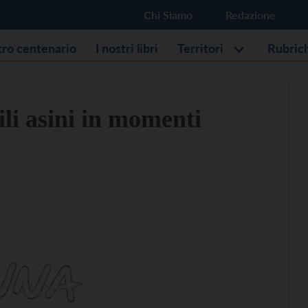
Chi Siamo
Redazione
stro centenario
I nostri libri
Territori
Rubric
li asini in momenti