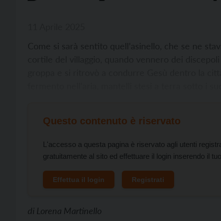
11 Aprile 2025
Come si sarà sentito quell’asinello, che se ne stav
cortile del villaggio, quando vennero dei discepoli
groppa e si ritrovò a condurre Gesù dentro la cit
fermento nell’aria, mantelli stesi a terra sotto i suoi
Questo contenuto è riservato
L'accesso a questa pagina è riservato agli utenti registr
gratuitamente al sito ed effettuare il login inserendo il
Effettua il login
Registrati
di
Lorena Martinello