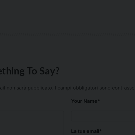
thing To Say?
mail non sarà pubblicato.
I campi obbligatori sono contrass
Your Name
*
La tua email
*