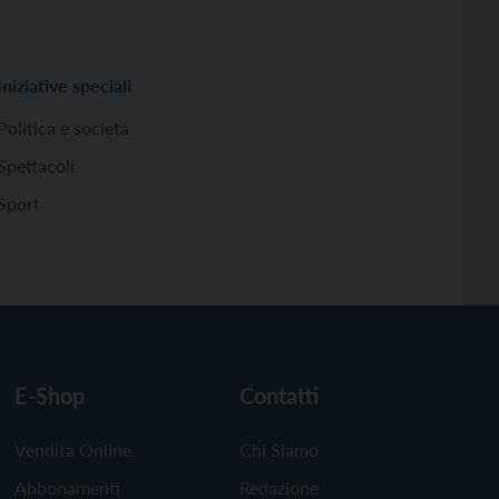
Iniziative speciali
Politica e società
Spettacoli
Sport
E-Shop
Contatti
Vendita Online
Chi Siamo
Abbonamenti
Redazione