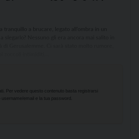
a tranquillo a brucare, legato all’ombra in un
 a slegarlo? Nessuno gli era ancora mai salito in
tà di Gerusalemme. Ci sarà stato molto rumore,
 zoccoli intimiditi....
ati. Per vedere questo contenuto basta registrarsi
 tuo username/email e la tua password.