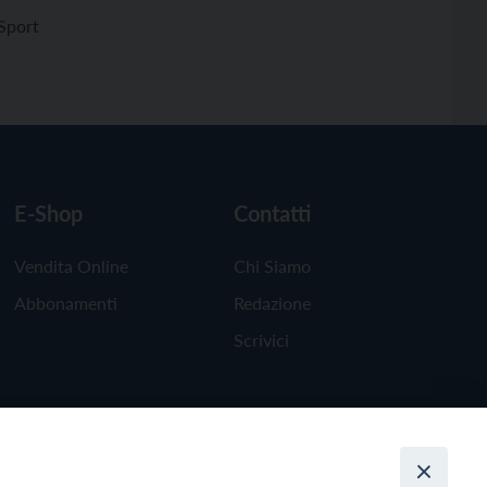
Sport
E-Shop
Contatti
Vendita Online
Chi Siamo
Abbonamenti
Redazione
Scrivici