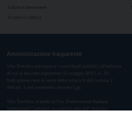
Salute e benessere
Scuola e cultura
Amministrazione trasparente
Vita Trentina percepisce i contributi pubblici all'editoria
di cui al decreto legislativo 15 maggio 2017, n. 70.
Indicazione resa ai sensi della lettera f) del comma 2
dell'art. 5 del medesimo decreto Lgs.
Vita Trentina, tramite la Fisc (Federazione Italiana
Settimanali Cattolici), ha aderito allo IAP (Istituto
dell'Autodisciplina Pubblicitaria) accettando il Codice di
Autodisciplina della Comunicazione Commerciale