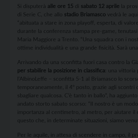
Si disputerà
alle ore 15
di
sabato 12 aprile
la pros
di Serie C, che allo
stadio Briamasco
vedrà le aquil
“abituata a stare in zona playoff, esperta, di valo
durante la conferenza stampa pre-game, tenutasi gi
Maria Maggiore a Trento. “Una squadra con i nostri 
ottime individualità e una grande fisicità. Sarà una
Arrivando da una sconfitta fuori casa contro la Gi
per stabilire la posizione in classifica
: una vittori
l’AlbinoLeffe – sconfitta 5-1 al Briamasco lo scor
temporaneamente, il 4° posto, grazie agli scontri d
sbagliare qualcosa. C’è tanto in ballo”, ha aggiunt
andato storto sabato scorso: “Il nostro è un modo
importanza al centimetro, al metro, per aiutare i
questo che, in determinate situazioni, siamo venu
Per le aquile, in attesa di scendere in campo, il