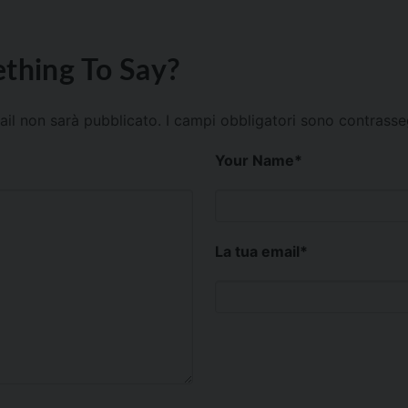
thing To Say?
mail non sarà pubblicato.
I campi obbligatori sono contrass
Your Name
*
La tua email
*