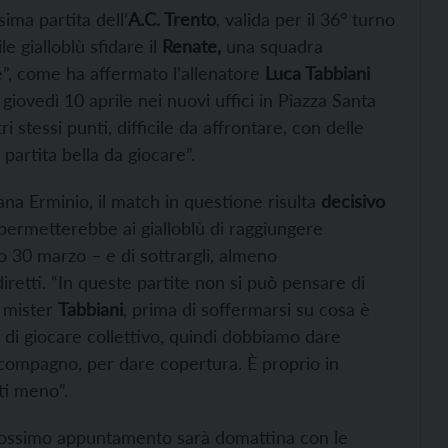
sima partita dell’
A.C. Trento
, valida per il 36° turno
e gialloblù sfidare il
Renate,
una squadra
re”, come ha affermato l’allenatore
Luca Tabbiani
ovedì 10 aprile nei nuovi uffici in Piazza Santa
stessi punti, difficile da affrontare, con delle
 partita bella da giocare”.
ana Erminio, il match in questione risulta
decisivo
a permetterebbe ai gialloblù di raggiungere
so 30 marzo – e di sottrargli, almeno
iretti. “In queste partite non si può pensare di
o mister
Tabbiani
, prima di soffermarsi su cosa è
 di giocare collettivo, quindi dobbiamo dare
l compagno, per dare copertura. È proprio in
ti meno”.
 prossimo appuntamento sarà domattina con le