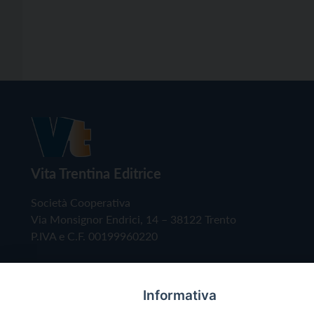
Vita Trentina Editrice
Società Cooperativa
Via Monsignor Endrici, 14 – 38122 Trento
P.IVA e C.F. 00199960220
Informativa