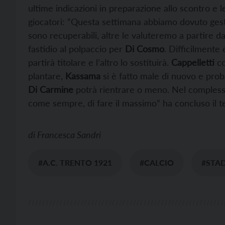
ultime indicazioni in preparazione allo scontro e le 
giocatori: “Questa settimana abbiamo dovuto gesti
sono recuperabili, altre le valuteremo a partire d
fastidio al polpaccio per
Di Cosmo
. Difficilmente
partirà titolare e l’altro lo sostituirà.
Cappelletti
co
plantare,
Kassama
si è fatto male di nuovo e prob
Di Carmine
potrà rientrare o meno. Nel complesso
come sempre, di fare il massimo” ha concluso il 
di
Francesca Sandri
#A.C. TRENTO 1921
#CALCIO
#STA