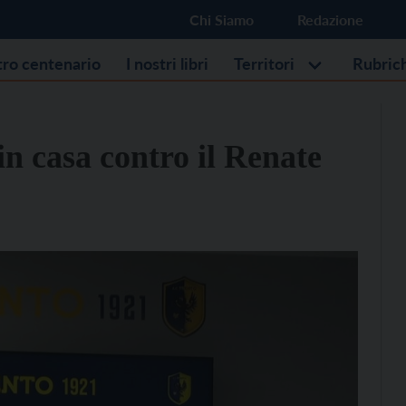
Chi Siamo
Redazione
stro centenario
I nostri libri
Territori
Rubric
in casa contro il Renate