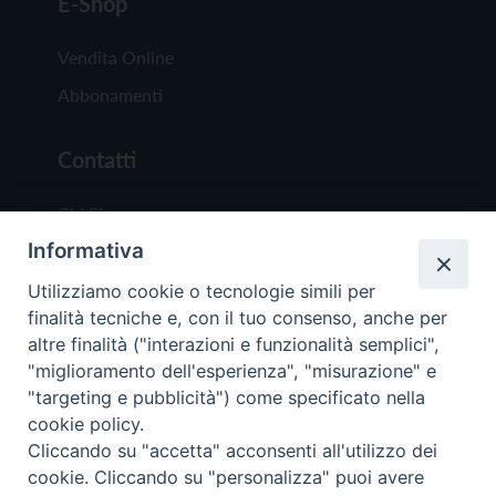
E-Shop
Vendita Online
Abbonamenti
Contatti
Chi Siamo
Informativa
Redazione
Scrivici
Utilizziamo cookie o tecnologie simili per
finalità tecniche e, con il tuo consenso, anche per
altre finalità ("interazioni e funzionalità semplici",
"miglioramento dell'esperienza", "misurazione" e
"targeting e pubblicità") come specificato nella
cookie policy.
Copyright © 2019 - Tutti i diritti riservati - Vit
Cliccando su "accetta" acconsenti all'utilizzo dei
Trentina Editrice
cookie. Cliccando su "personalizza" puoi avere