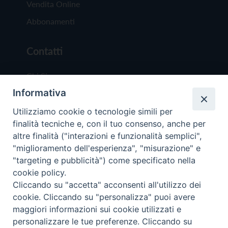
Vendita Online
Abbonamenti
Contatti
Chi Siamo
Informativa
Redazione
Scrivici
Utilizziamo cookie o tecnologie simili per
finalità tecniche e, con il tuo consenso, anche per
altre finalità ("interazioni e funzionalità semplici",
"miglioramento dell'esperienza", "misurazione" e
"targeting e pubblicità") come specificato nella
cookie policy.
Copyright © 2019 - Tutti i diritti riservati - Vit
Cliccando su "accetta" acconsenti all'utilizzo dei
Trentina Editrice
cookie. Cliccando su "personalizza" puoi avere
maggiori informazioni sui cookie utilizzati e
Privacy Policy
personalizzare le tue preferenze. Cliccando su