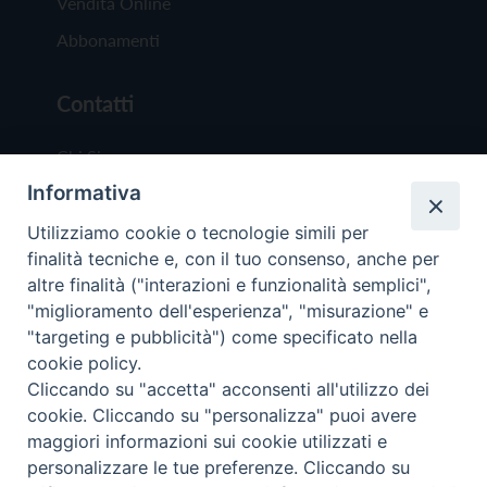
Vendita Online
Abbonamenti
Contatti
Chi Siamo
Informativa
Redazione
Scrivici
Utilizziamo cookie o tecnologie simili per
finalità tecniche e, con il tuo consenso, anche per
altre finalità ("interazioni e funzionalità semplici",
"miglioramento dell'esperienza", "misurazione" e
"targeting e pubblicità") come specificato nella
cookie policy.
Copyright © 2019 - Tutti i diritti riservati - Vit
Cliccando su "accetta" acconsenti all'utilizzo dei
Trentina Editrice
cookie. Cliccando su "personalizza" puoi avere
maggiori informazioni sui cookie utilizzati e
Privacy Policy
personalizzare le tue preferenze. Cliccando su
Torna all'inizi