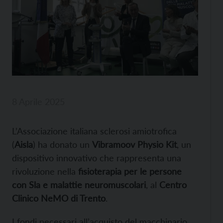
8 Aprile 2025
L’Associazione italiana sclerosi amiotrofica
(
Aisla
) ha donato un
Vibramoov Physio Kit
, un
dispositivo innovativo che rappresenta una
rivoluzione nella
fisioterapia per le persone
con Sla e malattie neuromuscolari
, al
Centro
Clinico NeMO di Trento
.
I fondi necessari all’acquisto del macchinario