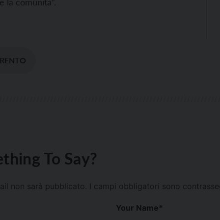
e la comunità”.
TRENTO
thing To Say?
mail non sarà pubblicato.
I campi obbligatori sono contrass
Your Name
*