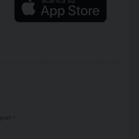
egnati
*