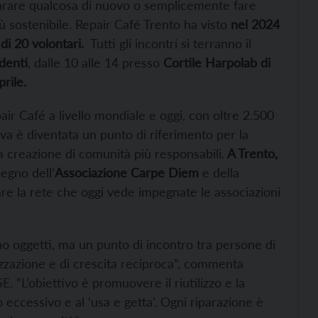
parare qualcosa di nuovo o semplicemente fare
ù sostenibile. Repair Café Trento ha visto
nel 2024
di 20 volontari.
Tutti gli incontri si terranno il
denti
, dalle 10 alle 14 presso
Cortile Harpolab di
rile.
epair Café a livello mondiale e oggi, con oltre 2.500
tiva è diventata un punto di riferimento per la
la creazione di comunità più responsabili.
A Trento,
pegno dell’
Associazione Carpe Diem
e della
are la rete che oggi vede impegnate le associazioni
no oggetti, ma un punto di incontro tra persone di
zzazione e di crescita reciproca”, commenta
. “L’obiettivo è promuovere il riutilizzo e la
eccessivo e al ‘usa e getta’. Ogni riparazione è