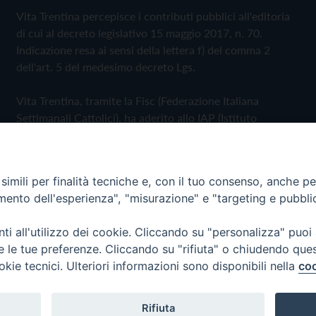
Vita Trentina percepisce i contributi pubblici all'editoria
di cui al decreto legislativo 15 maggio 2017, n. 70.
Indicazione resa ai sensi della lettera f) del comma 2
dell'art. 5 del medesimo decreto Lgs.
Vita Trentina, tramite la Fisc (Federazione Italiana
Settimanali Cattolici), ha aderito allo IAP (Istituto
dell'Autodisciplina Pubblicitaria) accettando il Codice di
Autodisciplina della Comunicazione Commerciale
imili per finalità tecniche e, con il tuo consenso, anche per 
Privacy Policy
Cookie Policy
amento dell'esperienza", "misurazione" e "targeting e pubbli
i all'utilizzo dei cookie. Cliccando su "personalizza" puoi
 Trentina Editrice
re le tue preferenze. Cliccando su "rifiuta" o chiudendo que
okie tecnici. Ulteriori informazioni sono disponibili nella
coo
Rifiuta