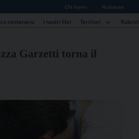
Chi Siamo
Redazione
stro centenario
I nostri libri
Territori
Rubric
zza Garzetti torna il