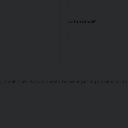
La tua email
*
e, email e sito web in questo browser per la prossima vol