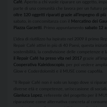
Café
. Aperto a chi vuole riparare un oggetto, im
parte di una comunità che lavora per un futuro pi
oltre 120 oggetti riparati grazie all’impegno di più 
sabato, in concomitanza con il
Mercatino dei Gau
Piazza Garzetti
. Primo appuntamento
sabato 12 ap
L’idea di riutilizzo ha ispirato nel 2009 il primo R
Repair Café attivi in più di 40 Paesi, questa inizia
sostenibilità, la condivisione delle competenze e 
il Repair Café ha preso vita nel 2017
grazie all’im
Cooperativa Kaleidoscopio
, per poi vedere ampli
Glow e Coderdolomiti e il MUSE come capofila.
“Il Repair Café non è solo un luogo dove si ripara
diverse età e competenze, un’occasione di sociali
Gianluca Lopez
, referente del progetto per il MUSE
riparazione come alternativa concreta al consumo 