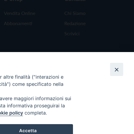
Vendita Online
Chi Siamo
Abbonamenti
Redazione
Scrivici
altre finalità ("interazioni e
cità") come specificato nella
 avere maggiori informazioni sui
sta informativa proseguirai la
kie policy
completa.
Torna all'inizio
Accetta