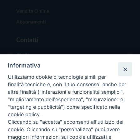
Vendita Online
Abbonamenti
Contatti
Chi Siamo
Informativa
Redazione
Scrivici
Utilizziamo cookie o tecnologie simili per
finalità tecniche e, con il tuo consenso, anche per
altre finalità ("interazioni e funzionalità semplici",
"miglioramento dell'esperienza", "misurazione" e
"targeting e pubblicità") come specificato nella
cookie policy.
Copyright © 2019 - Tutti i diritti riservati - Vit
Cliccando su "accetta" acconsenti all'utilizzo dei
Trentina Editrice
cookie. Cliccando su "personalizza" puoi avere
maggiori informazioni sui cookie utilizzati e
Privacy Policy