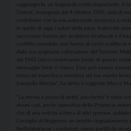
raggiungerlo, un traguardo molto importante. A t
Dolens’, impegnata dal 4 ottobre 1925, data di emi
contribuire con la sua autorevole presenza a ved
in quello di oggi, i valori della pace, fraternità uni
successive fusioni per problemi strutturali e il l
conflitto mondiale non hanno di certo scalfito la s
dalla sua originaria collocazione del Torrione Mal
dal 1965 (altro compleanno tondo di questo emblem
messaggio forte e chiaro. Esso può essere esempli
inciso ad imperitura memoria sul suo manto bron
tranquilla libertas”, ha detto il reggente Marco Mar
“La messa a punto di detto ‘pacchetto’ è stata res
alcuni casi, anche operativo della Provincia auto
che di una nutrita schiera di altri sponsor, pubblici
Consiglio di Reggenza, un sentito ringraziamento p
Nell’elaborarne i contenuti, siamo partiti da alcu