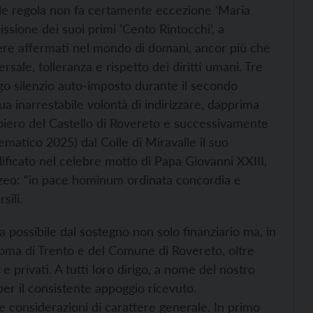
ale regola non fa certamente eccezione ‘Maria
ssione dei suoi primi ‘Cento Rintocchi’, a
ere affermati nel mondo di domani, ancor più che
versale, tolleranza e rispetto dei diritti umani. Tre
ungo silenzio auto-imposto durante il secondo
ua inarrestabile volontà di indirizzare, dapprima
ipiero del Castello di Rovereto e successivamente
atico 2025) dal Colle di Miravalle il suo
ficato nel celebre motto di Papa Giovanni XXIII,
zeo: “in pace hominum ordinata concordia e
sili.
a possibile dal sostegno non solo finanziario ma, in
noma di Trento e del Comune di Rovereto, oltre
 e privati. A tutti loro dirigo, a nome del nostro
er il consistente appoggio ricevuto.
ne considerazioni di carattere generale. In primo