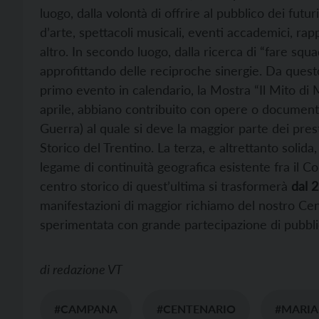
luogo, dalla volontà di offrire al pubblico dei fut
d’arte, spettacoli musicali, eventi accademici, rap
altro. In secondo luogo, dalla ricerca di “fare squad
approfittando delle reciproche sinergie. Da questo
primo evento in calendario, la Mostra “Il Mito di 
aprile, abbiano contribuito con opere o documenti 
Guerra) al quale si deve la maggior parte dei pr
Storico del Trentino. La terza, e altrettanto solida
legame di continuità geografica esistente fra il Col
centro storico di quest’ultima si trasformerà
dal 2
manifestazioni di maggior richiamo del nostro Cen
sperimentata con grande partecipazione di pubblic
di
redazione VT
#CAMPANA
#CENTENARIO
#MARIA