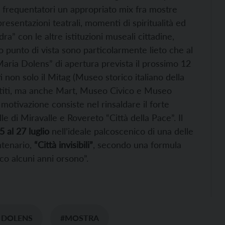
uri frequentatori un appropriato mix fra mostre
presentazioni teatrali, momenti di spiritualità ed
ra” con le altre istituzioni museali cittadine,
 punto di vista sono particolarmente lieto che al
Maria Dolens” di apertura prevista il prossimo 12
non solo il Mitag (Museo storico italiano della
estiti, ma anche Mart, Museo Civico e Museo
, motivazione consiste nel rinsaldare il forte
le di Miravalle e Rovereto “Città della Pace”. Il
5 al 27 luglio
nell’ideale palcoscenico di una delle
tenario,
“Città invisibili”
, secondo una formula
o alcuni anni orsono”.
 DOLENS
#MOSTRA