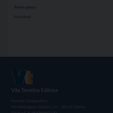
Primo piano
Meridiani
Vita Trentina Editrice
Società Cooperativa
Via Monsignor Endrici, 14 – 38122 Trento
P.IVA e C.F. 00199960220