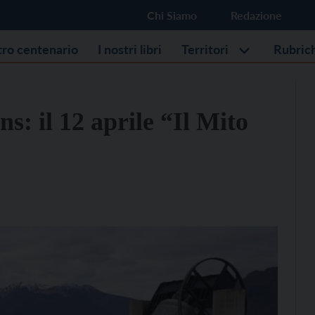
Chi Siamo
Redazione
stro centenario
I nostri libri
Territori
Rubric
s: il 12 aprile “Il Mito