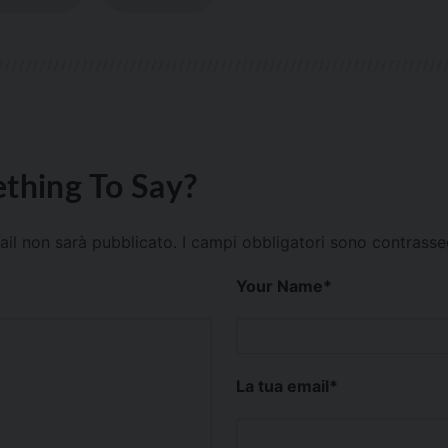
thing To Say?
mail non sarà pubblicato.
I campi obbligatori sono contrass
Your Name
*
La tua email
*