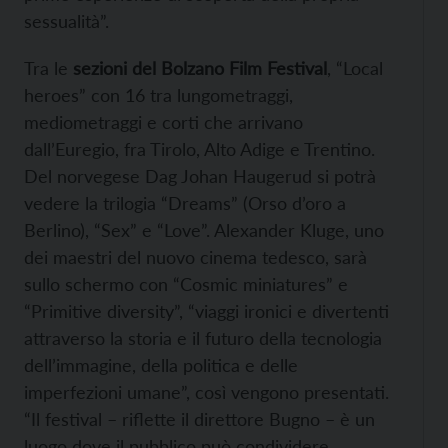
sessualità”.
Tra le
sezioni del Bolzano Film Festival
, “Local
heroes” con 16 tra lungometraggi,
mediometraggi e corti che arrivano
dall’Euregio, fra Tirolo, Alto Adige e Trentino.
Del norvegese Dag Johan Haugerud si potrà
vedere la trilogia “Dreams” (Orso d’oro a
Berlino), “Sex” e “Love”. Alexander Kluge, uno
dei maestri del nuovo cinema tedesco, sarà
sullo schermo con “Cosmic miniatures” e
“Primitive diversity”, “viaggi ironici e divertenti
attraverso la storia e il futuro della tecnologia
dell’immagine, della politica e delle
imperfezioni umane”, così vengono presentati.
“Il festival – riflette il direttore Bugno – è un
luogo dove il pubblico può condividere