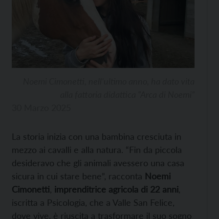
Noemi Cimonetti, nell’ultimo anno, ha dato vita
alla fattoria didattica “Arca di Noemi”
30 Marzo 2025
La storia inizia con una bambina cresciuta in
mezzo ai cavalli e alla natura. “Fin da piccola
desideravo che gli animali avessero una casa
sicura in cui stare bene”, racconta
Noemi
Cimonetti
,
imprenditrice agricola di 22 anni
,
iscritta a Psicologia, che a Valle San Felice,
dove vive, è riuscita a trasformare il suo sogno