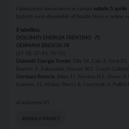
I bianconeri torneranno in campo
sabato 5 aprile
biglietti sono disponibili all’Aquila Store e online s
Il tabellino.
DOLOMITI ENERGIA TRENTINO
75
GERMANI BRESCIA 78
(19-18, 37-43; 55-55)
Dolomiti Energia Trento
: Ellis 19, Cale 2, Ford 2
Bayehe 2, Zukauskas, Hassan N.E. Coach Galbiati
Germani Brescia
: Bilan 17, Ferrero N.E, Dowe 3, D
Ivanovic 11, Mobio, Rivers 8, Cournooh 2, Pollini
di
redazione VT
#AQUILA BASKET