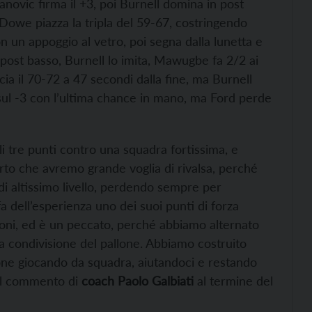
anovic firma il +3, poi Burnell domina in post
 Dowe piazza la tripla del 59-67, costringendo
on un appoggio al vetro, poi segna dalla lunetta e
in post basso, Burnell lo imita, Mawugbe fa 2/2 ai
ccia il 70-72 a 47 secondi dalla fine, ma Burnell
ta sul -3 con l’ultima chance in mano, ma Ford perde
li tre punti contro una squadra fortissima, e
rto che avremo grande voglia di rivalsa, perché
di altissimo livello, perdendo sempre per
a dell’esperienza uno dei suoi punti di forza
azioni, ed è un peccato, perché abbiamo alternato
ca condivisione del pallone. Abbiamo costruito
ione giocando da squadra, aiutandoci e restando
il commento di
coach Paolo Galbiati
al termine del