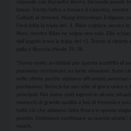
risponde con Burnell e Rivers, tornando avanti. Iv
basso. Trento fatica a trovare il canestro, mentre
Galbiati al timeout. Niang interrompe il digiuno c
Ford infila la tripla del -1. Bilan colpisce ancora 
liberi, mentre Bilan ne segna uno solo. Ellis schia
dall’angolo trova la tripla del +5. Trento si ripor
palla e Brescia chiude 75-78.
“Siamo molto arrabbiati per questa sconfitta di so
possiamo recriminare su tante situazioni. Sono ce
nelle ultime partite abbiamo affrontato avversari 
pochissimo. Brescia ha uno stile di gioco unico e f
principali. Noi siamo stati ingenui in alcune situ
momenti di grande qualità a fasi di frenesia e po
tutto ciò che abbiamo fatto finora in questa stag
positivi. Dobbiamo continuare su questa strada”, 
match.