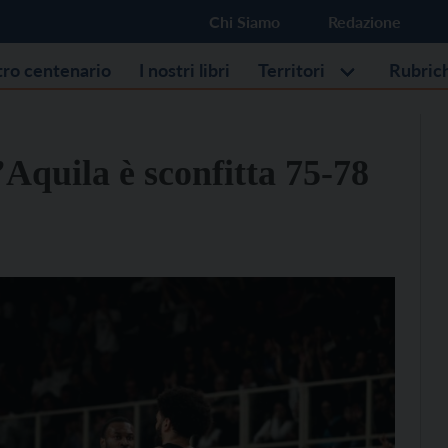
Chi Siamo
Redazione
stro centenario
I nostri libri
Territori
Rubric
’Aquila è sconfitta 75-78