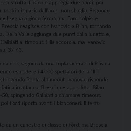
oh sfrutta il fisico e appoggia due punti, poi
n metri di spazio dall’arco, non sbaglia. Seguono
urnell segna a gioco fermo, ma Ford colpisce
. Brescia reagisce con Ivanovic e Bilan, tornando
. Della Valle aggiunge due punti dalla lunetta e,
albiati al timeout. Ellis accorcia, ma Ivanovic
sul 37-43.
a due, seguito da una tripla siderale di Ellis da
cendo esplodere i 4.000 spettatori della “Il T
ostringendo Poeta al timeout. Ivanovic risponde
fatica in attacco. Brescia ne approfitta: Bilan
46-50, spingendo Galbiati a chiamare timeout.
poi Ford riporta avanti i bianconeri. Il terzo
o da un canestro di classe di Ford, ma Brescia