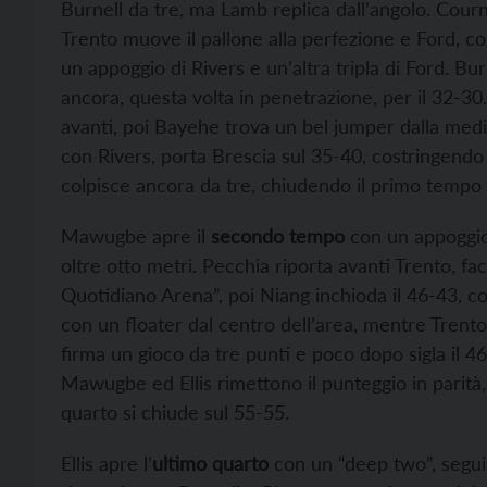
Burnell da tre, ma Lamb replica dall’angolo. Courno
Trento muove il pallone alla perfezione e Ford, co
un appoggio di Rivers e un’altra tripla di Ford. B
ancora, questa volta in penetrazione, per il 32-30
avanti, poi Bayehe trova un bel jumper dalla media
con Rivers, porta Brescia sul 35-40, costringendo G
colpisce ancora da tre, chiudendo il primo tempo 
Mawugbe apre il
secondo tempo
con un appoggio d
oltre otto metri. Pecchia riporta avanti Trento, fa
Quotidiano Arena”, poi Niang inchioda il 46-43, c
con un floater dal centro dell’area, mentre Trento 
firma un gioco da tre punti e poco dopo sigla il 
Mawugbe ed Ellis rimettono il punteggio in parità, 
quarto si chiude sul 55-55.
Ellis apre l’
ultimo quarto
con un “deep two”, seguit