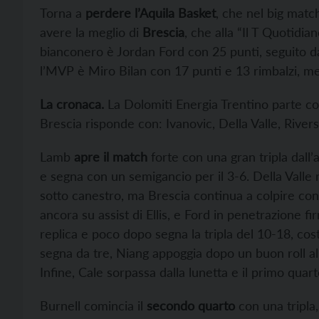
Torna a
perdere l’Aquila Basket
, che nel big matc
avere la meglio di
Brescia
, che alla “Il T Quotidi
bianconero è Jordan Ford con 25 punti, seguito da 
l’MVP è Miro Bilan con 17 punti e 13 rimbalzi, m
La cronaca.
La Dolomiti Energia Trentino parte con
Brescia risponde con: Ivanovic, Della Valle, River
Lamb
apre il match
forte con una gran tripla dall’
e segna con un semigancio per il 3-6. Della Valle r
sotto canestro, ma Brescia continua a colpire con
ancora su assist di Ellis, e Ford in penetrazione fir
replica e poco dopo segna la tripla del 10-18, cost
segna da tre, Niang appoggia dopo un buon roll al
Infine, Cale sorpassa dalla lunetta e il primo quar
Burnell comincia il
secondo quarto
con una tripla,