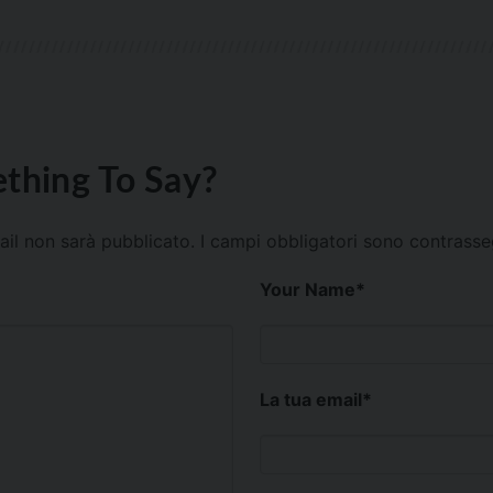
thing To Say?
mail non sarà pubblicato.
I campi obbligatori sono contrass
Your Name
*
La tua email
*