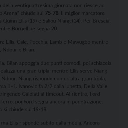
h della ventiquattresima giornata non riesce ad
ano Arena” chiude sul
75-78
. Il miglior marcatore
Quinn Ellis (19) e Saliou Niang (14). Per Brescia,
entre Burnell ne segna 20.
: Ellis, Cale, Pecchia, Lamb e
Mawugbe mentre
s, Ndour e Bilan.
ala. Bilan appoggia due punti comodi, poi schiaccia
ealizza una gran tripla, mentre Ellis serve Niang
 Ndour. Niang risponde con un’altra gran tripla,
ma il -1. Ivanovic fa 2/2 dalla lunetta, Della Valle
ringendo Galbiati al timeout. Al rientro, Ford
 ferro, poi Ford segna ancora in penetrazione.
to si chiude sul 19-18.
 ma Ellis risponde subito dalla media. Ancora