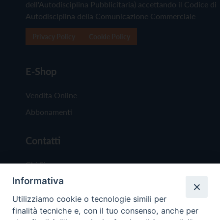
dell'Autodisciplina Pubblicitaria) accettando il Codice di
Autodisciplina della Comunicazione Commerciale
Privacy Policy
Cookie Policy
E-Shop
Vendita Online
Abbonamenti
Contatti
Chi Siamo
Informativa
Redazione
Scrivici
Utilizziamo cookie o tecnologie simili per
finalità tecniche e, con il tuo consenso, anche per