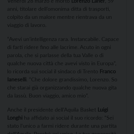
Venerdì 28 marzo è morto
Lorenzo Laner
, 59
anni, titolare dell’omonima ditta di trasporti,
colpito da un malore mentre rientrava da un
viaggio di lavoro.
“Avevi un’intelligenza rara. Instancabile. Capace
di farti ridere fino alle lacrime. Acuto in ogni
parola, che si parlasse della tua Valle o di
qualche nuova città che avevi visto in Europa”,
lo ricorda sui social il sindaco di Trento
Franco
Ianeselli
. “Che dolore grandissimo, Lorenzo. So
che starai già organizzando qualche nuova gita
da lassù. Buon viaggio, amico mio”.
Anche il presidente dell’Aquila Basket
Luigi
Longhi
ha affidato ai social il suo ricordo: “Sei
stato l’unico a farmi ridere durante una partita
dell’Aquila. Perchè eri unico. La tua generosità,