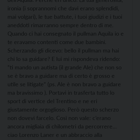
ironia (i soprannomi che davi erano splendidi,
mai volgari), le tue battute, i tuoi giudizi e i tuoi
aneddoti rimarranno sempre dentro di me.
Quando ci hai consegnato il pullman Aquila io e
te eravamo contenti come due bambini.
Scherzando gli dicevo: bello il pullman ma hai
chi lo sa guidare? E lui mi rispondeva ridendo:
“ti mando un autista (il grande Ale) che non so
se è bravo a guidare ma di certo è grosso e
utile se litigate” (ps. Ale è non bravo a guidare
ma bravissimo ). Portavi in trasferta tutto lo
sport di vertice del Trentino e ne eri
giustamente orgoglioso. Però questo scherzo
non dovevi farcelo. Così non vale: c’erano
ancora migliaia di chilometri da percorrere…
ciao Lorenzo Laner e un abbraccio alla