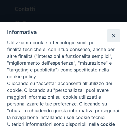
Contatti
Chi Siamo
Informativa
Redazione
Scrivici
Utilizziamo cookie o tecnologie simili per
finalità tecniche e, con il tuo consenso, anche per
altre finalità ("interazioni e funzionalità semplici",
"miglioramento dell'esperienza", "misurazione" e
"targeting e pubblicità") come specificato nella
cookie policy.
Copyright © 2019 - Tutti i diritti riservati - Vit
Cliccando su "accetta" acconsenti all'utilizzo dei
Trentina Editrice
cookie. Cliccando su "personalizza" puoi avere
maggiori informazioni sui cookie utilizzati e
Privacy Policy
personalizzare le tue preferenze. Cliccando su
Torna all'inizi
"rifiuta" o chiudendo questa informativa proseguirai
la navigazione installando i soli cookie tecnici.
Ulteriori informazioni sono disponibili nella
cookie
Preferenze Cookie