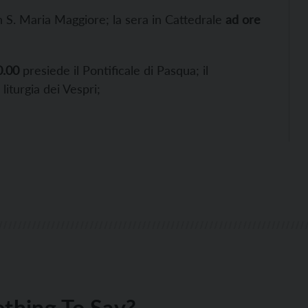
in S. Maria Maggiore; la sera in Cattedrale
ad ore
0.00
presiede il Pontificale di Pasqua; il
liturgia dei Vespri;
thing To Say?