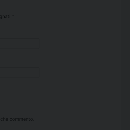
egnati
*
ta che commento.