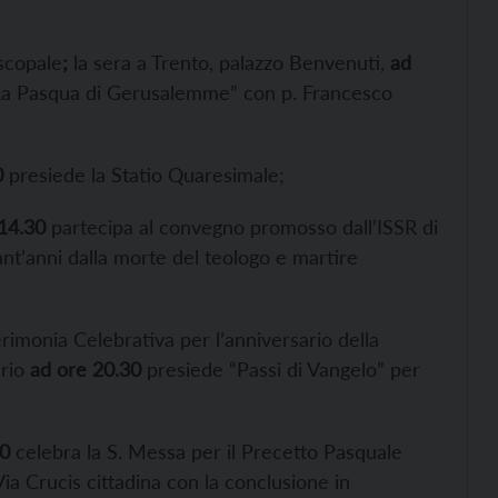
iscopale
;
la sera a Trento, palazzo Benvenuti,
ad
 “La Pasqua di Gerusalemme” con p. Francesco
0
presiede la Statio Quaresimale;
14.30
partecipa al convegno promosso dall’ISSR di
nt’anni dalla morte del teologo e martire
erimonia Celebrativa per l’anniversario della
ario
ad ore 20.30
presiede “Passi di Vangelo” per
30
celebra la S. Messa per il Precetto Pasquale
Via Crucis cittadina con la conclusione in