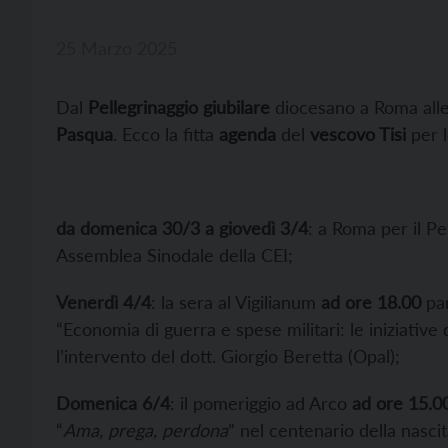
25 Marzo 2025
Dal
Pellegrinaggio giubilare
diocesano a Roma alle 
Pasqua
. Ecco la fitta
agenda
del
vescovo Tisi
per l
da domenica 30/3 a giovedì 3/4
: a Roma per il Pe
Assemblea Sinodale della CEI;
Venerdì 4/4
: la sera al Vigilianum
ad ore 18.00
par
“Economia di guerra e spese militari: le iniziative
l’intervento del dott. Giorgio Beretta (Opal);
Domenica 6/4
: il pomeriggio ad Arco
ad ore 15.0
“
Ama, prega, perdona
” nel centenario della nasci