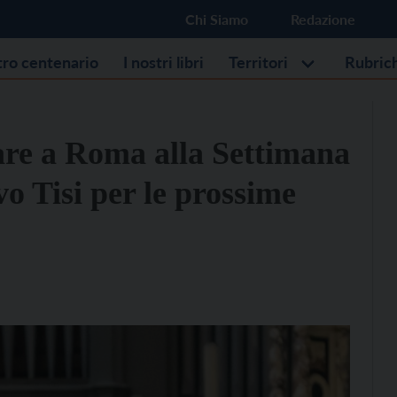
Chi Siamo
Redazione
stro centenario
I nostri libri
Territori
Rubric
lare a Roma alla Settimana
vo Tisi per le prossime