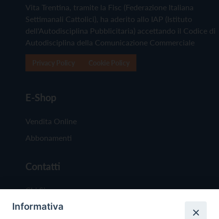
Vita Trentina, tramite la Fisc (Federazione Italiana
Settimanali Cattolici), ha aderito allo IAP (Istituto
dell'Autodisciplina Pubblicitaria) accettando il Codice di
Autodisciplina della Comunicazione Commerciale
Privacy Policy
Cookie Policy
E-Shop
Vendita Online
Abbonamenti
Contatti
Chi Siamo
Informativa
Redazione