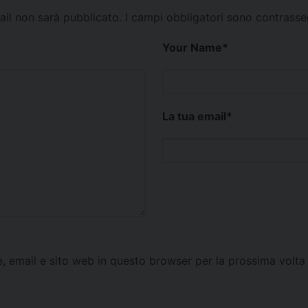
mail non sarà pubblicato.
I campi obbligatori sono contrass
Your Name
*
La tua email
*
e, email e sito web in questo browser per la prossima vol