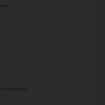
egnati
*
ta che commento.