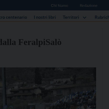
Chi Siamo
Redazione
stro centenario
I nostri libri
Territori
Rubric
dalla FeralpiSalò