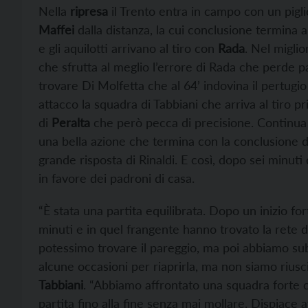
Nella
ripresa
il Trento entra in campo con un pigli
Maffei
dalla distanza, la cui conclusione termina a
e gli aquilotti arrivano al tiro con
Rada
. Nel migli
che sfrutta al meglio l’errore di Rada che perde pa
trovare Di Molfetta che al 64’ indovina il pertugio
attacco la squadra di Tabbiani che arriva al tiro 
di
Peralta
che però pecca di precisione. Continua il
una bella azione che termina con la conclusione 
grande risposta di Rinaldi. E così, dopo sei minuti
in favore dei padroni di casa.
“È stata una partita equilibrata. Dopo un inizio fo
minuti e in quel frangente hanno trovato la rete
potessimo trovare il pareggio, ma poi abbiamo su
alcune occasioni per riaprirla, ma non siamo riusc
Tabbiani
. “Abbiamo affrontato una squadra forte c
partita fino alla fine senza mai mollare. Dispiace