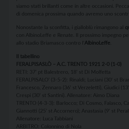
siamo stati brillanti come in altre occasioni. Pec
di domenica prossima quando avremo uno scontro d
Nonostante la sconfitta, i gialloblù rimangono al
q
con AlbinoLeffe e Renate. Il prossimo impegno per
allo stadio Briamasco contro l’
AlbinoLeffe
.
Il tabellino
FERALPISASLÒ – A.C. TRENTO 1921 2-0 (1-0)
RETI: 37’ pt Balestrero, 18’ st Di Molfetta
FERALPISALO’ (3-5-2): Rinaldi; Luciani (30’ st Bram
Francesco, Zennaro (36’ st Verzeletti), Giudici (13’
Crespi (30’ st Santini). Allenatore: Aimo Diana
TRENTO (4-3-3): Barlocco; Di Cosmo, Falasco, Cappe
Giannotti (25’ st Accornero); Anastasia (9’ st Peral
Allenatore: Luca Tabbiani
ARBITRO: Colonnino di Nola