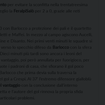
ento
per evitare la sconfitta nella trentatreesima
eglio la
FeralpiSalò
per 2 a 0, grazie alle reti
 con Barlocco a protezione dei pali e il quartetto
etti e Maffei. In mezzo al campo agiscono Aucelli,
mine e Disanto. Nei primi venti minuti le squadre si
re verso lo specchio difeso da
Barlocco
con la sfera
 Dieci minuti più tardi sono ancora i leoni del
 vantaggio, poi però annullata per fuorigioco, per
uote i padroni di casa, che sfiorano il gol poco
Barlocco che prima devia sulla traversa la
 gol a Crespi. Al 37’ l’estremo difensore gialloblù
el vantaggio
con la conclusione dall’interno
etta e l’autore del gol rinnova la propria sfida
rticolari problemi.