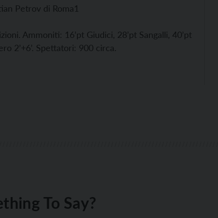
tian Petrov di Roma1
ni. Ammoniti: 16’pt Giudici, 28’pt Sangalli, 40’pt
ro 2’+6’. Spettatori: 900 circa.
thing To Say?