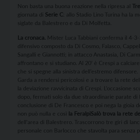
Non basta una buona reazione nella ripresa al
Tr
giornata di
Serie C
: allo Stadio Lino Turina ha la m
siglate da Balestrero e da Di Molfetta.
La cronaca.
Mister Luca Tabbiani conferma il 4-3-3
difensivo composto da Di Cosmo, Falasco, Cappell
Sangalli e Giannotti; in attacco Anastasia, Di Car
affrontano e si studiano. Al 20’ è Crespi a calcia
che si spegne alla sinistra dell’estremo difensore.
Garda a rendersi pericolosi e a trovare la rete del
la deviazione ravvicinata di Crespi. L’occasione sc
dopo, fermati solo da due straordinarie parate di 
conclusione di De Francesco e poi nega la gioia del
non può nulla e così
la FeralpiSalò trova la rete d
dell’area di Balestrero. Trascorrono tre giri di lanc
personale con Barlocco che stavolta para senza pa