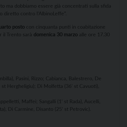
cato ma dobbiamo essere già concentrati sulla sfida
iretto contro l’AlbinoLeffe”.
uarto posto
con cinquanta punti in coabitazione
 il Trento sarà
domenica 30 marzo
alle ore 17.30
billa), Pasini, Rizzo; Cabianca, Balestrero, De
 st Hergheligiu); Di Molfetta (36’ st Cavuoti),
lletti, Maffei; Sangalli (1’ st Rada), Aucelli,
ta), Di Carmine, Disanto (25’ st Petrovic).