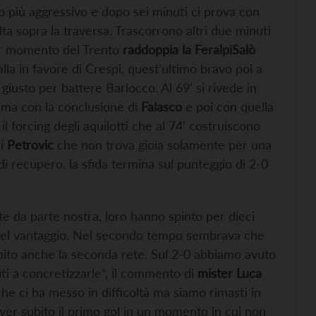
o più aggressivo e dopo sei minuti ci prova con
lta sopra la traversa. Trascorrono altri due minuti
or momento del Trento
raddoppia la FeralpiSalò
lla in favore di Crespi, quest’ultimo bravo poi a
 giusto per battere Barlocco. Al 69’ si rivede in
prima con la conclusione di
Falasco
e poi con quella
 forcing degli aquilotti che al 74’ costruiscono
di
Petrovic
che non trova gioia solamente per una
 di recupero, la sfida termina sul punteggio di 2-0
rte da parte nostra, loro hanno spinto per dieci
 del vantaggio. Nel secondo tempo sembrava che
bito anche la seconda rete. Sul 2-0 abbiamo avuto
iti a concretizzarle”, il commento di
mister Luca
he ci ha messo in difficoltà ma siamo rimasti in
 aver subito il primo gol in un momento in cui non