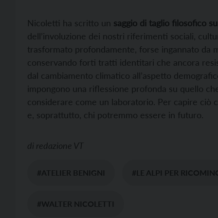
Nicoletti ha scritto un
saggio di taglio filosofico su
dell’involuzione dei nostri riferimenti sociali, cult
trasformato profondamente, forse ingannato da m
conservando forti tratti identitari che ancora resis
dal cambiamento climatico all’aspetto demografico
impongono una riflessione profonda su quello che s
considerare come un laboratorio. Per capire ciò 
e, soprattutto, chi potremmo essere in futuro.
di
redazione VT
#ATELIER BENIGNI
#LE ALPI PER RICOMIN
#WALTER NICOLETTI