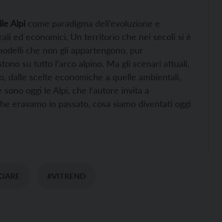
lle Alpi
come paradigma dell’evoluzione e
urali ed economici. Un territorio che nei secoli si è
odelli che non gli appartengono, pur
tono su tutto l’arco alpino. Ma gli scenari attuali,
, dalle scelte economiche a quelle ambientali,
ono oggi le Alpi, che l’autore invita a
che eravamo in passato, cosa siamo diventati oggi
CIARE
#VITREND