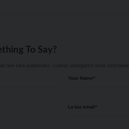
thing To Say?
mail non sarà pubblicato.
I campi obbligatori sono contrass
Your Name
*
La tua email
*