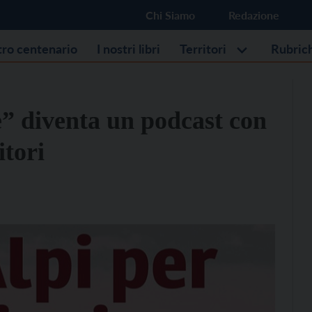
Chi Siamo
Redazione
stro centenario
I nostri libri
Territori
Rubric
e” diventa un podcast con
itori