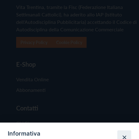
Vita Trentina, tramite la Fisc (Federazione Italiana
Settimanali Cattolici), ha aderito allo IAP (Istituto
dell'Autodisciplina Pubblicitaria) accettando il Codice di
Autodisciplina della Comunicazione Commerciale
Privacy Policy
Cookie Policy
E-Shop
Vendita Online
Abbonamenti
Contatti
Chi Siamo
Informativa
Redazione