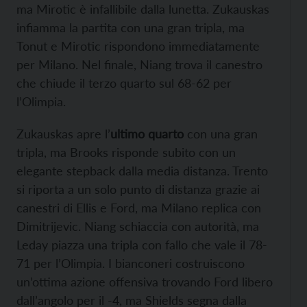
ma Mirotic è infallibile dalla lunetta. Zukauskas
infiamma la partita con una gran tripla, ma
Tonut e Mirotic rispondono immediatamente
per Milano. Nel finale, Niang trova il canestro
che chiude il terzo quarto sul 68-62 per
l’Olimpia.
Zukauskas apre l’
ultimo quarto
con una gran
tripla, ma Brooks risponde subito con un
elegante stepback dalla media distanza. Trento
si riporta a un solo punto di distanza grazie ai
canestri di Ellis e Ford, ma Milano replica con
Dimitrijevic. Niang schiaccia con autorità, ma
Leday piazza una tripla con fallo che vale il 78-
71 per l’Olimpia. I bianconeri costruiscono
un’ottima azione offensiva trovando Ford libero
dall’angolo per il -4, ma Shields segna dalla