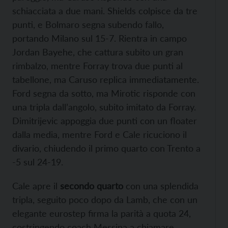
schiacciata a due mani. Shields colpisce da tre
punti, e Bolmaro segna subendo fallo,
portando Milano sul 15-7. Rientra in campo
Jordan Bayehe, che cattura subito un gran
rimbalzo, mentre Forray trova due punti al
tabellone, ma Caruso replica immediatamente.
Ford segna da sotto, ma Mirotic risponde con
una tripla dall’angolo, subito imitato da Forray.
Dimitrijevic appoggia due punti con un floater
dalla media, mentre Ford e Cale ricuciono il
divario, chiudendo il primo quarto con Trento a
-5 sul 24-19.
Cale apre il
secondo quarto
con una splendida
tripla, seguito poco dopo da Lamb, che con un
elegante eurostep firma la parità a quota 24,
costringendo coach Messina a chiamare