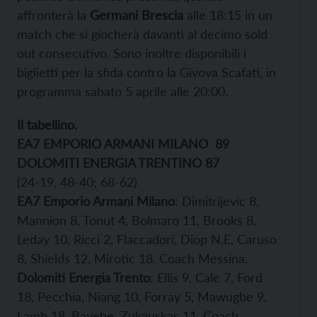
affronterà la
Germani Brescia
alle 18:15 in un
match che si giocherà davanti al decimo sold
out consecutivo. Sono inoltre disponibili i
biglietti per la sfida contro la Givova Scafati, in
programma sabato 5 aprile alle 20:00.
Il tabellino.
EA7 EMPORIO ARMANI MILANO
89
DOLOMITI ENERGIA TRENTINO 87
(24-19, 48-40; 68-62)
EA7 Emporio Armani Milano
: Dimitrijevic 8,
Mannion 8, Tonut 4, Bolmaro 11, Brooks 8,
Leday 10, Ricci 2, Flaccadori, Diop N.E, Caruso
8, Shields 12, Mirotic 18. Coach Messina.
Dolomiti Energia Trento
: Ellis 9, Cale 7, Ford
18, Pecchia, Niang 10, Forray 5, Mawugbe 9,
Lamb 18, Bayehe, Zukauskas 11. Coach