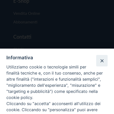
E-Shop
Vendita Online
Abbonamenti
Contatti
Chi Siamo
Informativa
Redazione
Scrivici
Utilizziamo cookie o tecnologie simili per
finalità tecniche e, con il tuo consenso, anche per
altre finalità ("interazioni e funzionalità semplici",
"miglioramento dell'esperienza", "misurazione" e
"targeting e pubblicità") come specificato nella
cookie policy.
Copyright © 2019 - Tutti i diritti riservati - Vit
Cliccando su "accetta" acconsenti all'utilizzo dei
Trentina Editrice
cookie. Cliccando su "personalizza" puoi avere