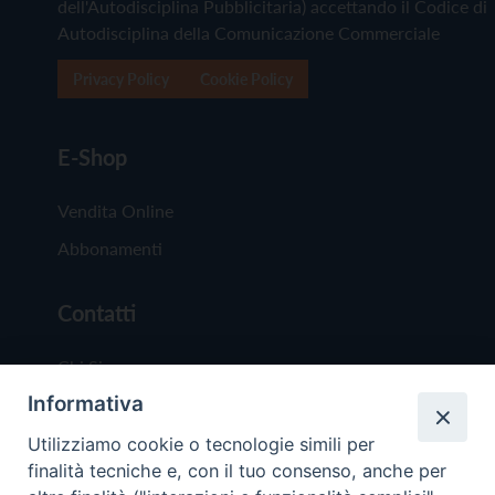
dell'Autodisciplina Pubblicitaria) accettando il Codice di
Autodisciplina della Comunicazione Commerciale
Privacy Policy
Cookie Policy
E-Shop
Vendita Online
Abbonamenti
Contatti
Chi Siamo
Informativa
Redazione
Scrivici
Utilizziamo cookie o tecnologie simili per
finalità tecniche e, con il tuo consenso, anche per